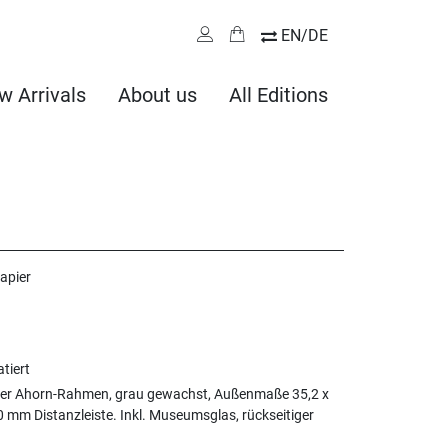
EN/DE
w Arrivals
About us
All Editions
apier
atiert
ter Ahorn-Rahmen, grau gewachst, Außenmaße 35,2 x
0 mm Distanzleiste. Inkl. Museumsglas, rückseitiger