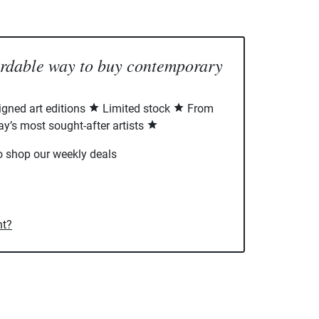
ordable way to buy contemporary
signed art editions
Limited stock
From
ay’s most sought-after artists
o shop our weekly deals
nt?