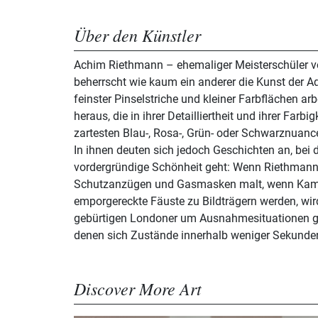
Über den Künstler
Achim Riethmann – ehemaliger Meisterschüler v
beherrscht wie kaum ein anderer die Kunst der Aq
feinster Pinselstriche und kleiner Farbflächen arb
heraus, die in ihrer Detailliertheit und ihrer Farb
zartesten Blau-, Rosa-, Grün- oder Schwarznuanc
In ihnen deuten sich jedoch Geschichten an, bei 
vordergründige Schönheit geht: Wenn Riethmann Menschen mit
Schutzanzügen und Gasmasken malt, wenn Kam
emporgereckte Fäuste zu Bildträgern werden, wir
gebürtigen Londoner um Ausnahmesituationen g
denen sich Zustände innerhalb weniger Sekunden
Discover More Art