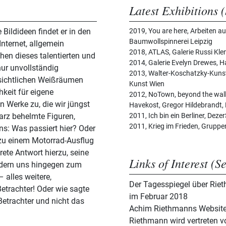
Latest Exhibitions (
Bildideen findet er in den
2019, You are here, Arbeiten 
Baumwollspinnerei Leipzig
nternet, allgemein
2018, ATLAS, Galerie Russi Klen
en dieses talentierten und
2014, Galerie Evelyn Drewes, 
nur unvollständig
2013, Walter-Koschatzky-Kuns
bsichtlichen Weißräumen
Kunst Wien
keit für eigene
2012, NoTown, beyond the wall
n Werke zu, die wir jüngst
Havekost, Gregor Hildebrandt, P
arz behelmte Figuren,
2011, Ich bin ein Berliner, Dez
2011, Krieg im Frieden, Grupp
uns: Was passiert hier? Oder
 zu einem Motorrad-Ausflug
ete Antwort hierzu, seine
Links of Interest (S
ordern uns hingegen zum
 alles weitere,
Der Tagesspiegel über Riet
etrachter! Oder wie sagte
im Februar 2018
Betrachter und nicht das
Achim Riethmanns Websit
Riethmann wird vertreten v