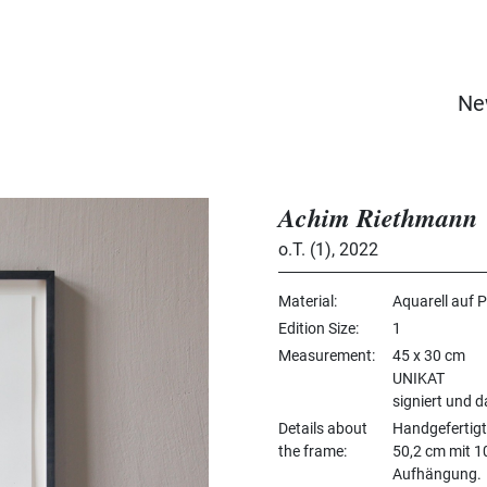
Ne
Achim Riethmann
o.T. (1)
,
2022
Material
Aquarell auf P
Edition Size
1
Measurement
45 x 30 cm
UNIKAT
signiert und d
Details about
Handgefertig
the frame
50,2 cm mit 1
Aufhängung.