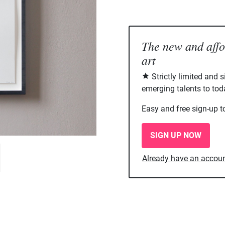
The new and aff
art
Strictly limited and 
emerging talents to tod
Easy and free sign-up t
SIGN UP NOW
Already have an accou