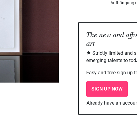
Aufhängung u
The new and aff
art
Strictly limited and 
emerging talents to tod
Easy and free sign-up t
SIGN UP NOW
Already have an accou