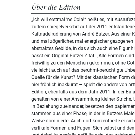
Über die Edition
„Ich will erstmal ’ne Cola!“ heißt es, mit Ausrufe
zudem spiegelverkehrt auf der 2011 entstandene
Kaltnadelradierung von André Butzer. Aus einer 
und mal zögerlicher, mal energischer gezogenen L
abstraktes Gebilde, in das sich auch eine Figur h
passt ein Original-Butzer-Zitat: „Alle Formen si
freiwillig zu den Menschen gekommen, ohne Gott.
vielleicht auch auf das berühmt-berüchtigte Unb
Quelle für die Kunst? Mit der klassischen Form des Rechtsecks wiederum –
hier fröhlich inakkurat – spielt die andere von art
Edition, ebenfalls aus dem Jahr 2011. In der Ba
gehalten von einer Ansammlung kleiner Striche, t
in Beziehung zueinander, besetzen den papierne
stammen aus einer Phase, in der in Butzers Male
Weiße dominierte. Auch dort konzentrierte er sic
vertikale Formen und Fugen. Sich selbst und den 