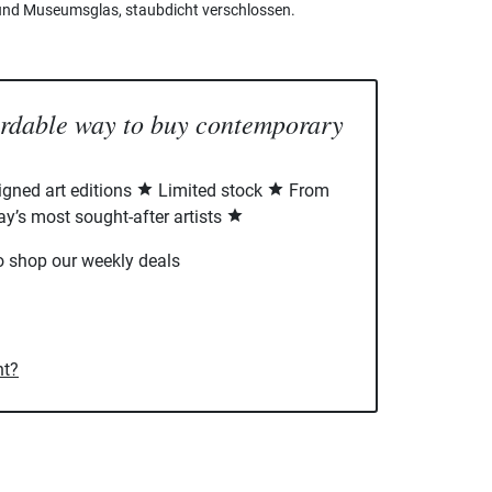
nd Museumsglas, staubdicht verschlossen.
ordable way to buy contemporary
signed art editions
Limited stock
From
ay’s most sought-after artists
o shop our weekly deals
nt?