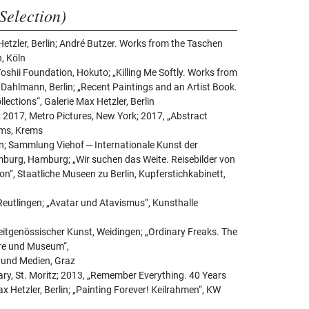
Selection)
Hetzler, Berlin; André Butzer. Works from the Taschen
, Köln
oshii Foundation, Hokuto; „Killing Me Softly. Works from
n Dahlmann, Berlin; „Recent Paintings and an Artist Book.
lections“, Galerie Max Hetzler, Berlin
; 2017, Metro Pictures, New York; 2017, „Abstract
ems, Krems
n; Sammlung Viehof ‒ Internationale Kunst der
burg, Hamburg; „Wir suchen das Weite. Reisebilder von
son“, Staatliche Museen zu Berlin, Kupferstichkabinett,
Reutlingen; „Avatar und Atavismus“, Kunsthalle
eitgenössischer Kunst, Weidingen; „Ordinary Freaks. The
tre und Museum“,
t und Medien, Graz
ry, St. Moritz; 2013, „Remember Everything. 40 Years
ax Hetzler, Berlin; „Painting Forever! Keilrahmen“, KW