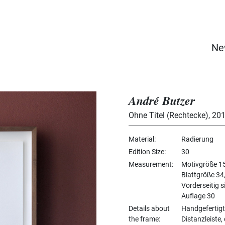
Ne
André Butzer
Ohne Titel (Rechtecke)
,
20
Material
Radierung
Edition Size
30
Measurement
Motivgröße 15
Blattgröße 34
Vorderseitig 
Auflage 30
Details about
Handgefertig
the frame
Distanzleiste,