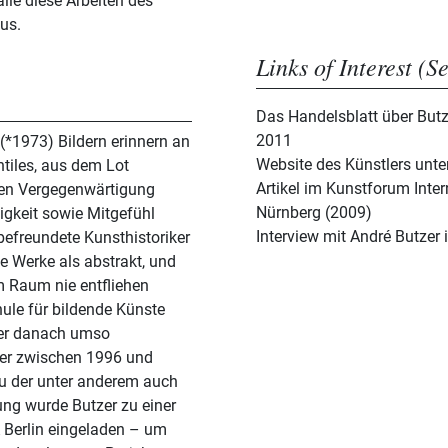
alle diese Arbeiten des
aus.
Links of Interest (S
Das Handelsblatt über Butze
2011
(*1973) Bildern erinnern an
Website des Künstlers unt
ntiles, aus dem Lot
Artikel im Kunstforum Inter
hen Vergegenwärtigung
Nürnberg (2009)
gkeit sowie Mitgefühl
Interview mit André Butzer
 befreundete Kunsthistoriker
e Werke als abstrakt, und
m Raum nie entfliehen
ule für bildende Künste
ler danach umso
der zwischen 1996 und
zu der unter anderem auch
ung wurde Butzer zu einer
A Berlin eingeladen – um