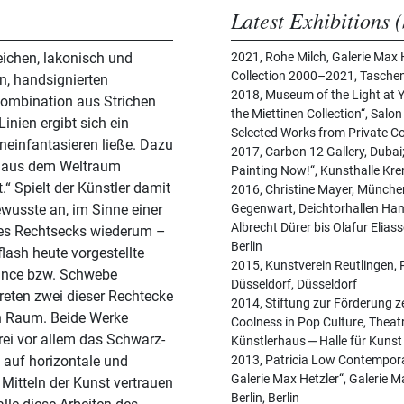
Latest Exhibitions (
zeichen, lakonisch und
2021, Rohe Milch, Galerie Max 
Collection 2000–2021, Taschen
n, handsignierten
2018, Museum of the Light at Y
Kombination aus Strichen
the Miettinen Collection“, Salo
inien ergibt sich ein
Selected Works from Private Col
ineinfantasieren ließe. Dazu
2017, Carbon 12 Gallery, Dubai
nd aus dem Weltraum
Painting Now!“, Kunsthalle Kr
“ Spielt der Künstler damit
2016, Christine Mayer, Münche
ewusste an, im Sinne einer
Gegenwart, Deichtorhallen Ham
Albrecht Dürer bis Olafur Elias
Berlin
flash heute vorgestellte
2015, Kunstverein Reutlingen, 
lance bzw. Schwebe
Düsseldorf, Düsseldorf
reten zwei dieser Rechtecke
2014, Stiftung zur Förderung z
n Raum. Beide Werke
Coolness in Pop Culture, Thea
rei vor allem das Schwarz-
Künstlerhaus ‒ Halle für Kuns
h auf horizontale und
2013, Patricia Low Contempora
Galerie Max Hetzler“, Galerie M
Mitteln der Kunst vertrauen
Berlin, Berlin