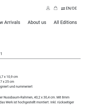
EN/DE
w Arrivals
About us
All Editions
11
,7 x 10,9 cm
,7 x 25 cm
signiert und nummeriert
ter Nussbaum-Rahmen, 40,2 x 30,4 cm. Mit 8mm
 das Werk ist hochgestellt montiert. Inkl. rückseitiger