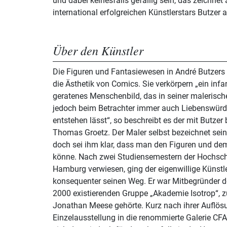
und dabei keinesfalls gefällig sein, das zeichnet 
international erfolgreichen Künstlerstars Butzer 
Über den Künstler
Die Figuren und Fantasiewesen in André Butzers 
die Ästhetik von Comics. Sie verkörpern „ein infa
geratenes Menschenbild, das in seiner malerisc
jedoch beim Betrachter immer auch Liebenswürdi
entstehen lässt“, so beschreibt es der mit Butzer
Thomas Groetz. Der Maler selbst bezeichnet sein
doch sei ihm klar, dass man den Figuren und de
könne. Nach zwei Studiensemestern der Hochsch
Hamburg verwiesen, ging der eigenwillige Künst
konsequenter seinen Weg. Er war Mitbegründer 
2000 existierenden Gruppe „Akademie Isotrop“, 
Jonathan Meese gehörte. Kurz nach ihrer Auflös
Einzelausstellung in die renommierte Galerie CF