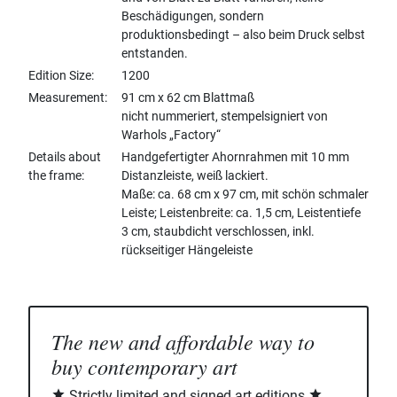
Beschädigungen, sondern
produktionsbedingt – also beim Druck selbst
entstanden.
Edition Size
1200
Measurement
91 cm x 62 cm Blattmaß
nicht nummeriert, stempelsigniert von
Warhols „Factory“
Details about
Handgefertigter Ahornrahmen mit 10 mm
the frame
Distanzleiste, weiß lackiert.
Maße: ca. 68 cm x 97 cm, mit schön schmaler
Leiste; Leistenbreite: ca. 1,5 cm, Leistentiefe
3 cm, staubdicht verschlossen, inkl.
rückseitiger Hängeleiste
The new and affordable way to
buy contemporary art
Strictly limited and signed art editions