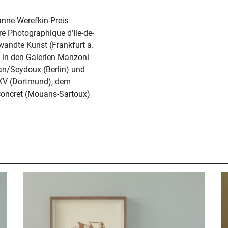
anne-Werefkin-Preis
re Photographique d’Ile-de-
andte Kunst (Frankfurt a.
in den Galerien Manzoni
an/Seydoux (Berlin) und
KV (Dortmund), dem
 Concret (Mouans-Sartoux)