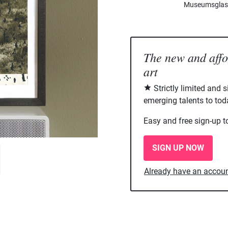
Museumsglas, 
The new and aff
art
Strictly limited and 
emerging talents to tod
Easy and free sign-up t
SIGN UP NOW
Already have an accou