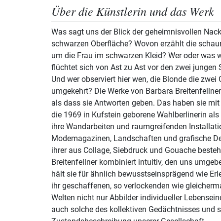
Über die Künstlerin und das Werk
Was sagt uns der Blick der geheimnisvollen Nackt
schwarzen Oberfläche? Wovon erzählt die schaur
um die Frau im schwarzen Kleid? Wer oder was w
flüchtet sich von Ast zu Ast vor den zwei junge
Und wer observiert hier wen, die Blonde die zwei
umgekehrt? Die Werke von Barbara Breitenfellne
als dass sie Antworten geben. Das haben sie mi
die 1969 in Kufstein geborene Wahlberlinerin a
ihre Wandarbeiten und raumgreifenden Installati
Modemagazinen, Landschaften und grafische Det
ihrer aus Collage, Siebdruck und Gouache besteh
Breitenfellner kombiniert intuitiv, den uns umge
hält sie für ähnlich bewusstseinsprägend wie Erl
ihr geschaffenen, so verlockenden wie gleiche
Welten nicht nur Abbilder individueller Lebensei
auch solche des kollektiven Gedächtnisses und s