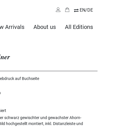
EN/DE
w Arrivals
About us
All Editions
lner
iebdruck auf Buchseite
m
iert
er schwarz gewischter und gewachster Ahorn-
ld hochgestellt montiert, inkl. Distanzleiste und