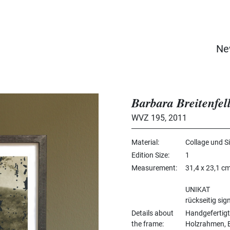
Ne
Barbara Breitenfel
WVZ 195
,
2011
Material
Collage und S
Edition Size
1
Measurement
31,4 x 23,1 c
UNIKAT
rückseitig sign
Details about
Handgefertigt
the frame
Holzrahmen, Bi