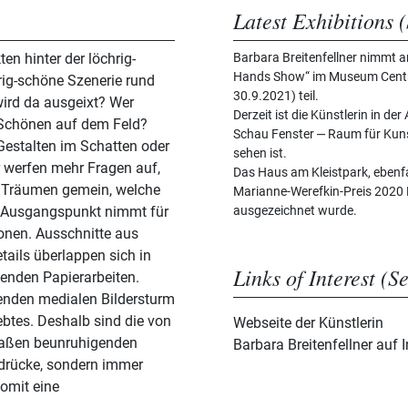
Latest Exhibitions (
en hinter der löchrig-
Barbara Breitenfellner nimmt a
Hands Show“ im Museum Centre
ig-schöne Szenerie rund
30.9.2021) teil.
ird da ausgeixt? Wer
Derzeit ist die Künstlerin in d
n Schönen auf dem Feld?
Schau Fenster ‒ Raum für Kunst
 Gestalten im Schatten oder
sehen ist.
r werfen mehr Fragen auf,
Das Haus am Kleistpark, ebenfall
t Träumen gemein, welche
Marianne-Werefkin-Preis 2020 No
ls Ausgangspunkt nimmt für
ausgezeichnet wurde.
onen. Ausschnitte aus
ails überlappen sich in
Links of Interest (S
enden Papierarbeiten.
benden medialen Bildersturm
ebtes. Deshalb sind die von
Webseite der Künstlerin
rmaßen beunruhigenden
Barbara Breitenfellner auf
ndrücke, sondern immer
omit eine