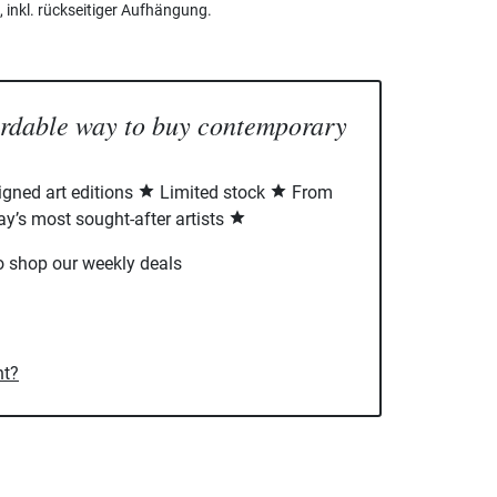
inkl. rückseitiger Aufhängung.
ordable way to buy contemporary
signed art editions
Limited stock
From
ay’s most sought-after artists
o shop our weekly deals
nt?