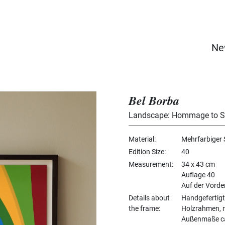
Ne
Bel Borba
Landscape: Hommage to Se
Material
Mehrfarbiger 
Edition Size
40
Measurement
34 x 43 cm
Auflage 40
Auf der Vorde
Details about
Handgefertigt
the frame
Holzrahmen, m
Außenmaße ca.