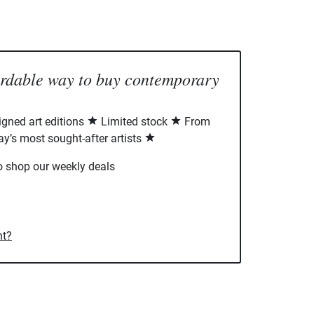
ordable way to buy contemporary
signed art editions
Limited stock
From
ay’s most sought-after artists
o shop our weekly deals
nt?