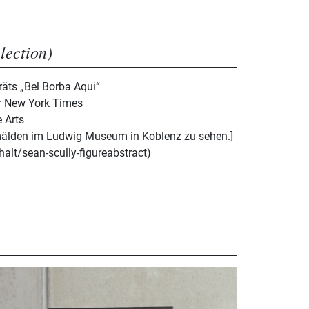
election)
träts „Bel Borba Aqui“
er New York Times
 Arts
emälden im Ludwig Museum in Koblenz zu sehen.]
nhalt/sean-scully-figureabstract)