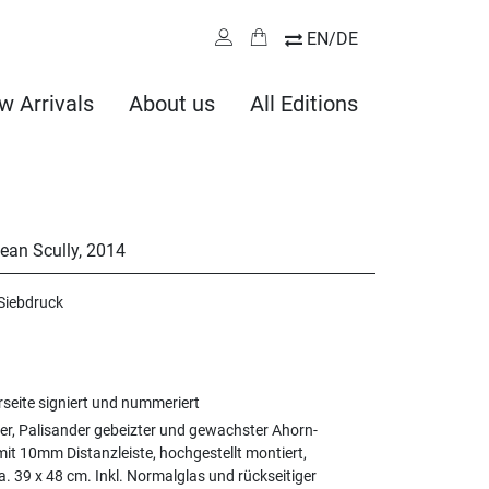
EN/DE
w Arrivals
About us
All Editions
an Scully
,
2014
Siebdruck
rseite signiert und nummeriert
er, Palisander gebeizter und gewachster Ahorn-
it 10mm Distanzleiste, hochgestellt montiert,
 39 x 48 cm. Inkl. Normalglas und rückseitiger