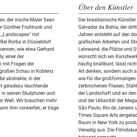
Über den Künstler
n, der irische Maler Sean
Der brasilianische Künstler
ler Günther Fruhtrunk und
Salvador da Bahia, der drit
en „Landscapes“ mit
Jahren entsteht auf den do
Bel Borba in Düsseldorf
grafischen Arbeiten und Sk
 kennen, wie etwa Gerhard
Leinwand, die Plätze und St
y, einer der
wünscht sich ein Kunstwerk
h mit Fragen der
häufig knallbunt, lässt nic
r großen Schau in Koblenz
Art denken, sondern auch an
e abstrakte, in der
wie für die großformatigen
ät geradezu leuchtende
zerbrochenen Fliesen, Stahl
h in seinen Skulpturen und
der Landschaft und an den K
der Welt. Wir brauchen mehr
und der Urbanität der Mega
ann ihm vorwerfen, er trage
São Paulo, Rio de Janeiro 
Times Square Arts eingelad
Raum in New York zu produz
Venedig aus. Die Filmdokum