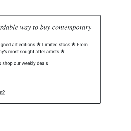
ordable way to buy contemporary
signed art editions
Limited stock
From
ay’s most sought-after artists
o shop our weekly deals
nt?