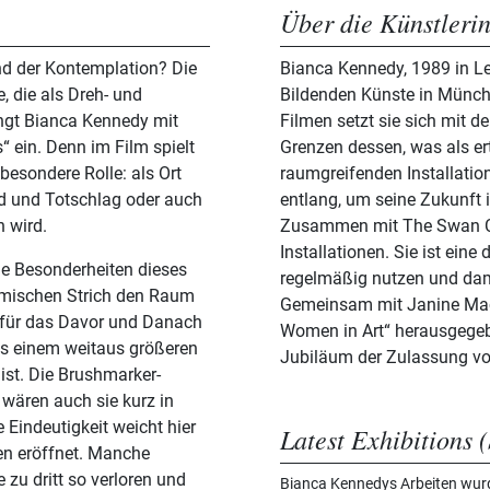
Über die Künstleri
nd der Kontemplation? Die
Bianca Kennedy, 1989 in Le
, die als Dreh- und
Bildenden Künste in Münche
ängt Bianca Kennedy mit
Filmen setzt sie sich mit 
s“ ein. Denn im Film spielt
Grenzen dessen, was als er
besondere Rolle: als Ort
raumgreifenden Installatio
d und Totschlag oder auch
entlang, um seine Zukunft i
 wird.
Zusammen mit The Swan Col
Installationen. Sie ist ein
ie Besonderheiten dieses
regelmäßig nutzen und dam
amischen Strich den Raum
Gemeinsam mit Janine Mac
h für das Davor und Danach
Women in Art“ herausgegebe
aus einem weitaus größeren
Jubiläum der Zulassung vo
 ist. Die Brushmarker-
 wären auch sie kurz in
 Eindeutigkeit weicht hier
Latest Exhibitions (
den eröffnet. Manche
 zu dritt so verloren und
Bianca Kennedys Arbeiten wurde