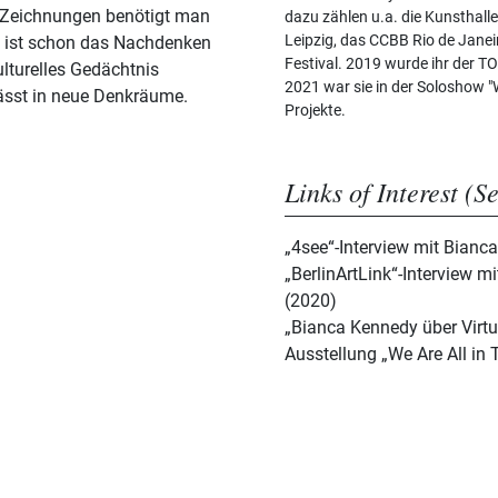
n Zeichnungen benötigt man
dazu zählen u.a. die Kunsthal
Leipzig, das CCBB Rio de Jane
ei ist schon das Nachdenken
Festival. 2019 wurde ihr der T
ulturelles Gedächtnis
2021 war sie in der Soloshow "We
ässt in neue Denkräume.
Projekte.
Links of Interest (S
„4see“-Interview mit Bianc
„BerlinArtLink“-Interview 
(2020)
„Bianca Kennedy über Virtua
Ausstellung „We Are All in 