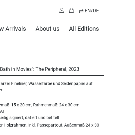
EN/DE
w Arrivals
About us
All Editions
a Bath in Movies": The Peripheral
,
2023
rzer Fineliner, Wasserfarbe und Seidenpapier auf
er
vmaß: 15 x 20 cm, Rahmenmaß: 24 x 30 cm
AT
eitig signiert, datiert und betitelt
er Holzrahmen, inkl. Passepartout, Außenmaß 24 x 30