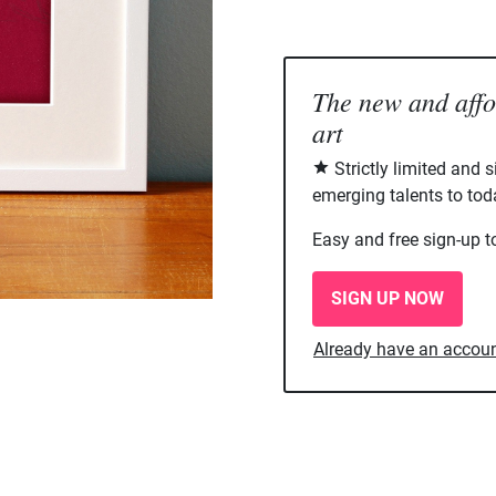
The new and aff
art
Strictly limited and 
emerging talents to tod
Easy and free sign-up t
SIGN UP NOW
Already have an accou