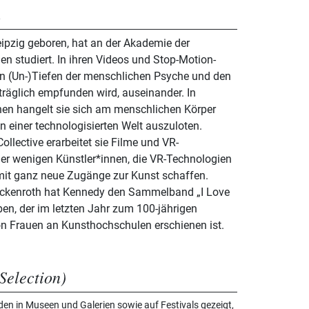
n
ipzig geboren, hat an der Akademie der
n studiert. In ihren Videos und Stop-Motion-
den (Un-)Tiefen der menschlichen Psyche und den
träglich empfunden wird, auseinander. In
nen hangelt sie sich am menschlichen Körper
n einer technologisierten Welt auszuloten.
lective erarbeitet sie Filme und VR-
e der wenigen Künstler*innen, die VR-Technologien
it ganz neue Zugänge zur Kunst schaffen.
kenroth hat Kennedy den Sammelband „I Love
n, der im letzten Jahr zum 100-jährigen
n Frauen an Kunsthochschulen erschienen ist.
Selection)
n in Museen und Galerien sowie auf Festivals gezeigt,