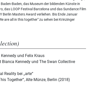
le Baden-Baden, das Museum der bildenden Künste in
iro, das LOOP Festival Barcelona und das Sundance Film
OY Berlin Masters Award verliehen. Bis Ende Januar
 are all in this together" zu sehen bei Krinzinger
election)
a Kennedy und Felix Kraus
mit Bianca Kennedy und The Swan Collective
l Reality bei „arte“
This Together“, Alte Münze, Berlin (2018)