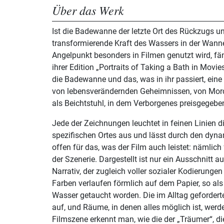
Über das Werk
Ist die Badewanne der letzte Ort des Rückzugs u
transformierende Kraft des Wassers in der Wanne
Angelpunkt besonders in Filmen genutzt wird, f
ihrer Edition „Portraits of Taking a Bath in Movie
die Badewanne und das, was in ihr passiert, eine 
von lebensverändernden Geheimnissen, von Mor
als Beichtstuhl, in dem Verborgenes preisgegeben
Jede der Zeichnungen leuchtet in feinen Linien d
spezifischen Ortes aus und lässt durch den dyn
offen für das, was der Film auch leistet: nämlic
der Szenerie. Dargestellt ist nur ein Ausschnitt 
Narrativ, der zugleich voller sozialer Kodierungen
Farben verlaufen förmlich auf dem Papier, so als
Wasser getaucht worden. Die im Alltag geforderte
auf, und Räume, in denen alles möglich ist, wer
Filmszene erkennt man, wie die der „Träumer“, die