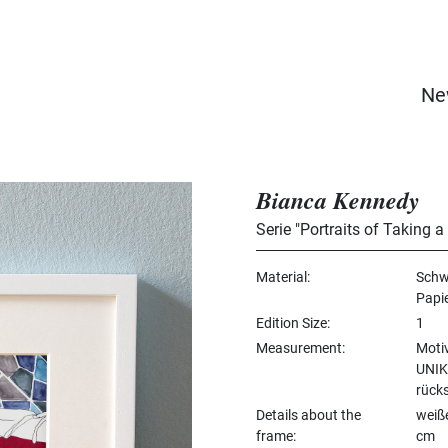
Ne
Bianca Kennedy
Serie "Portraits of Taking 
Material
Schwa
Papi
Edition Size
1
Measurement
Moti
UNIK
rücks
Details about the
weiß
frame
cm