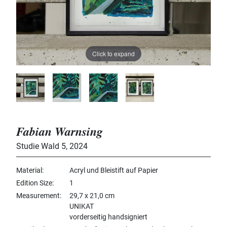
Click to expand
Fabian Warnsing
Studie Wald 5
,
2024
Material
Acryl und Bleistift auf Papier
Edition Size
1
Measurement
29,7 x 21,0 cm
UNIKAT
vorderseitig handsigniert