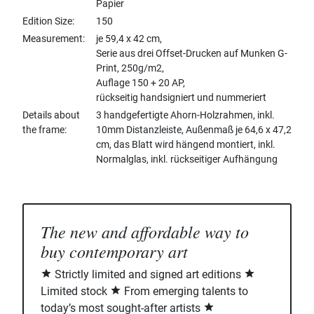
Papier
Edition Size
150
Measurement
je 59,4 x 42 cm,
Serie aus drei Offset-Drucken auf Munken G-
Print, 250g/m2,
Auflage 150 + 20 AP,
rückseitig handsigniert und nummeriert
Details about
3 handgefertigte Ahorn-Holzrahmen, inkl.
the frame
10mm Distanzleiste, Außenmaß je 64,6 x 47,2
cm, das Blatt wird hängend montiert, inkl.
Normalglas, inkl. rückseitiger Aufhängung
The new and affordable way to
buy contemporary art
Strictly limited and signed art editions
Limited stock
From emerging talents to
today’s most sought-after artists