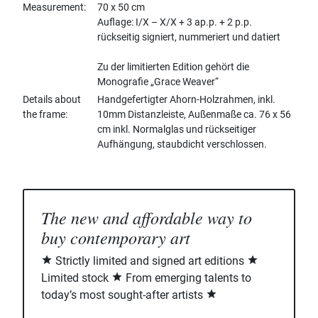
Measurement
70 x 50 cm
Auflage: I/X – X/X + 3 ap.p. + 2 p.p.
rückseitig signiert, nummeriert und datiert
Zu der limitierten Edition gehört die
Monografie „Grace Weaver“
Details about
Handgefertigter Ahorn-Holzrahmen, inkl.
the frame
10mm Distanzleiste, Außenmaße ca. 76 x 56
cm inkl. Normalglas und rückseitiger
Aufhängung, staubdicht verschlossen.
The new and affordable way to
buy contemporary art
Strictly limited and signed art editions
Limited stock
From emerging talents to
today’s most sought-after artists