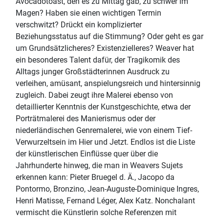
Avocadotoast, den es zu Mittag gab, zu schwer im
Magen? Haben sie einen wichtigen Termin
verschwitzt? Drückt ein komplizierter
Beziehungsstatus auf die Stimmung? Oder geht es gar
um Grundsätzlicheres? Existenzielleres? Weaver hat
ein besonderes Talent dafür, der Tragikomik des
Alltags junger Großstädterinnen Ausdruck zu
verleihen, amüsant, anspielungsreich und hintersinnig
zugleich. Dabei zeugt ihre Malerei ebenso von
detaillierter Kenntnis der Kunstgeschichte, etwa der
Porträtmalerei des Manierismus oder der
niederländischen Genremalerei, wie von einem Tief-
Verwurzeltsein im Hier und Jetzt. Endlos ist die Liste
der künstlerischen Einflüsse quer über die
Jahrhunderte hinweg, die man in Weavers Sujets
erkennen kann: Pieter Bruegel d. Ä., Jacopo da
Pontormo, Bronzino, Jean-Auguste-Dominique Ingres,
Henri Matisse, Fernand Léger, Alex Katz. Nonchalant
vermischt die Künstlerin solche Referenzen mit