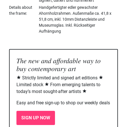
signiert, datiert und nummeriert
Details about
Handgefertigter edler gewachster
the frame
Ahornholzrahmen. Außenmaße ca. 41,8 x
51,8 cm, inkl. 10mm Distanzleiste und
Museumsglas. Inkl. Rückseitiger
Aufhängung
The new and affordable way to
buy contemporary art
Strictly limited and signed art editions
Limited stock
From emerging talents to
today’s most sought-after artists
Easy and free sign-up to shop our weekly deals
SIGN UP NOW