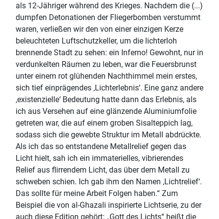
als 12-Jähriger während des Krieges. Nachdem die (...)
dumpfen Detonationen der Fliegerbomben verstummt
waren, verließen wir den von einer einzigen Kerze
beleuchteten Luftschutzkeller, um die lichterloh
brennende Stadt zu sehen: ein Inferno! Gewohnt, nur in
verdunkelten Räumen zu leben, war die Feuersbrunst
unter einem rot glühenden Nachthimmel mein erstes,
sich tief einprägendes ‚Lichterlebnis‘. Eine ganz andere
‚existenzielle‘ Bedeutung hatte dann das Erlebnis, als
ich aus Versehen auf eine glänzende Aluminiumfolie
getreten war, die auf einem groben Sisalteppich lag,
sodass sich die gewebte Struktur im Metall abdrückte.
Als ich das so entstandene Metallrelief gegen das
Licht hielt, sah ich ein immaterielles, vibrierendes
Relief aus flirrendem Licht, das über dem Metall zu
schweben schien. Ich gab ihm den Namen ‚Lichtrelief‘.
Das sollte für meine Arbeit Folgen haben.“ Zum
Beispiel die von al-Ghazali inspirierte Lichtserie, zu der
auch diese Edition gehört: „Gott des Lichts“ heißt die