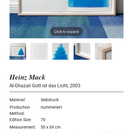
Click to expand
Heinz Mack
Al-Ghazali Gott ist das Licht
,
2003
Material
Siebdruck
Production
nummeriert
Method
Edition Size
70
Measurement
50 x 69 cm