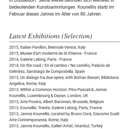
in Düsseldorf. Seine Werke befinden sich weltweit in
bedeutenden Kunstsammlungen. Kounellis starb im
Februar dieses Jahres im Alter von 80 Jahren.
Latest Exhibitions (Selection)
2015, Italian Pavillon, Biennale Venice, Italy
2015, Musee d'art moderne de St Etienne - France
2014, Galerie Lelong, Paris - France
2014, On the road / En el camino / No camiño, Palacio de
Gelmírez, Sanstiago de Compostella, Spain
2013, Un dialogo tra due opere, with Bizhan Bassiri, Biblioteca
Angelica, Rome, Italy
2013, Within a Common Horizon: Pino Pascali & Jannis
Kounellis, Luxembourg & Dayan, London, UK
2013, Arte Povera, Albert Baronian, Brussels, Belgium
2013, Kounellis: Trieste, Galerie Lelong, Paris, France
2013, Jannis Kounellis, curated by Bruno Corá, Giacomo Guidi
Arte Contemporanea, Rome, Italy
2013, Jannis Kounellis, Galleri Artist, Istanbul, Turkey