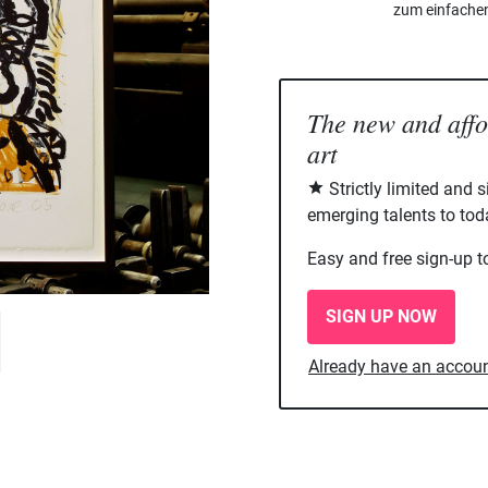
zum einfache
The new and aff
art
Strictly limited and 
emerging talents to tod
Easy and free sign-up t
SIGN UP NOW
Already have an accou