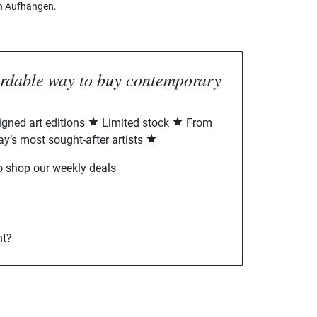
n Aufhängen.
ordable way to buy contemporary
signed art editions
Limited stock
From
ay’s most sought-after artists
o shop our weekly deals
nt?