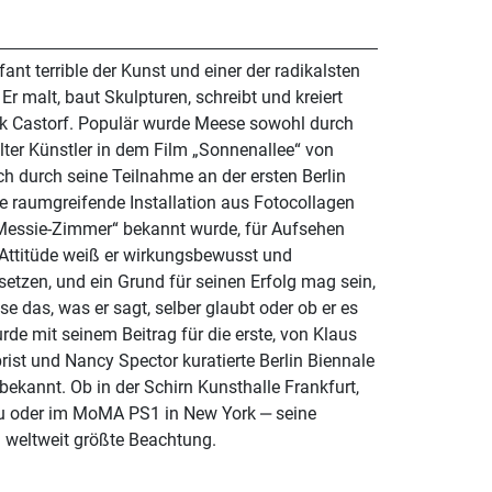
nt terrible der Kunst und einer der radikalsten
 Er malt, baut Skulpturen, schreibt und kreiert
nk Castorf. Populär wurde Meese sowohl durch
lter Künstler in dem Film „Sonnenallee“ von
 durch seine Teilnahme an der ersten Berlin
ne raumgreifende Installation aus Fotocollagen
„Messie-Zimmer“ bekannt wurde, für Aufsehen
 Attitüde weiß er wirkungsbewusst und
etzen, und ein Grund für seinen Erfolg mag sein,
 das, was er sagt, selber glaubt oder ob er es
urde mit seinem Beitrag für die erste, von Klaus
ist und Nancy Spector kuratierte Berlin Biennale
bekannt. Ob in der Schirn Kunsthalle Frankfurt,
u oder im MoMA PS1 in New York ‒ seine
n weltweit größte Beachtung.