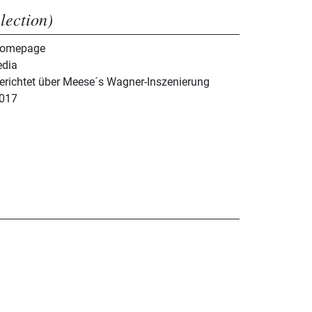
election)
 Homepage
edia
berichtet über Meese´s Wagner-Inszenierung
2017