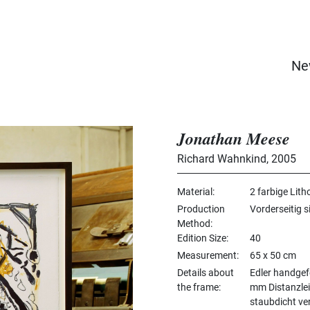
Ne
Jonathan Meese
Richard Wahnkind
,
2005
Material
2 farbige Lith
Production
Vorderseitig s
Method
Edition Size
40
Measurement
65 x 50 cm
Details about
Edler handgef
the frame
mm Distanzlei
staubdicht ver