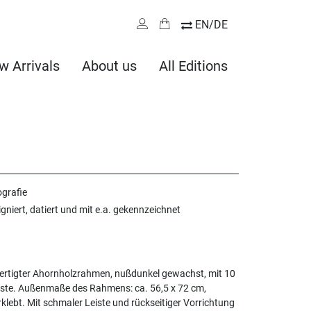
EN/DE
w Arrivals
About us
All Editions
ografie
igniert, datiert und mit e.a. gekennzeichnet
ertigter Ahornholzrahmen, nußdunkel gewachst, mit 10
ste. Außenmaße des Rahmens: ca. 56,5 x 72 cm,
klebt. Mit schmaler Leiste und rückseitiger Vorrichtung