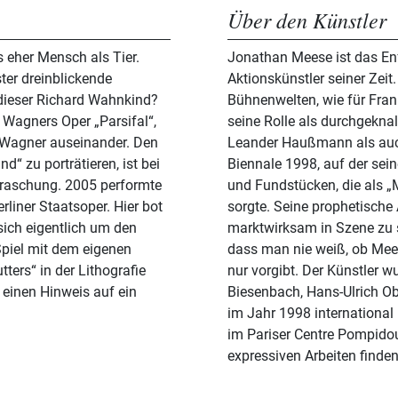
Über den Künstler
 eher Mensch als Tier.
Jonathan Meese ist das Enfa
ter dreinblickende
Aktionskünstler seiner Zeit.
t dieser Richard Wahnkind?
Bühnenwelten, wie für Fra
 Wagners Oper „Parsifal“,
seine Rolle als durchgeknal
Wagner auseinander. Den
Leander Haußmann als auch
 zu porträtieren, ist bei
Biennale 1998, auf der sei
raschung. 2005 performte
und Fundstücken, die als 
rliner Staatsoper. Hier bot
sorgte. Seine prophetische
sich eigentlich um den
marktwirksam in Szene zu s
Spiel mit dem eigenen
dass man nie weiß, ob Meese
tters“ in der Lithografie
nur vorgibt. Der Künstler w
einen Hinweis auf ein
Biesenbach, Hans-Ulrich Obr
im Jahr 1998 international 
im Pariser Centre Pompido
expressiven Arbeiten finde