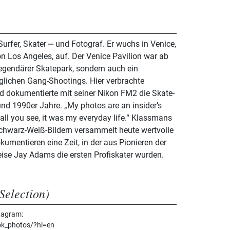
Surfer, Skater ‒ und Fotograf. Er wuchs in Venice,
on Los Angeles, auf. Der Venice Pavilion war ab
legendärer Skatepark, sondern auch ein
äglichen Gang-Shootings. Hier verbrachte
 dokumentierte mit seiner Nikon FM2 die Skate-
nd 1990er Jahre. „My photos are an insider’s
 all you see, it was my everyday life.“ Klassmans
chwarz-Weiß-Bildern versammelt heute wertvolle
entieren eine Zeit, in der aus Pionieren der
ise Jay Adams die ersten Profiskater wurden.
Selection)
tagram:
bk_photos/?hl=en