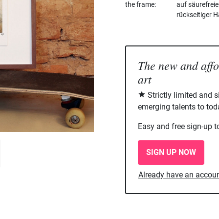
the frame
auf säurefrei
rückseitiger H
The new and aff
art
Strictly limited and 
emerging talents to tod
Easy and free sign-up t
SIGN UP NOW
Already have an accou