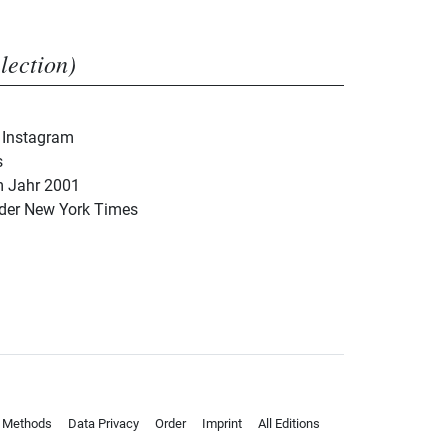
election)
 Instagram
s
m Jahr 2001
der New York Times
 Methods
Data Privacy
Order
Imprint
All Editions