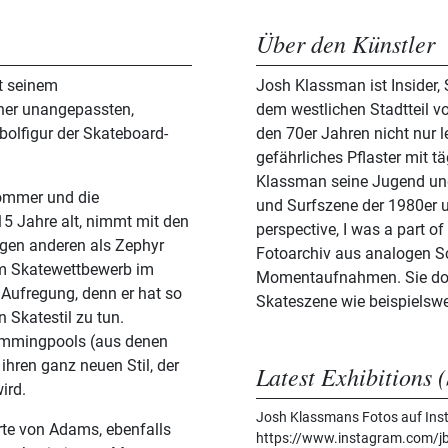
Über den Künstler
t seinem
Josh Klassman ist Insider, 
ner unangepassten,
dem westlichen Stadtteil v
bolfigur der Skateboard-
den 70er Jahren nicht nur 
gefährliches Pflaster mit t
Klassman seine Jugend und
Sommer und die
und Surfszene der 1980er u
5 Jahre alt, nimmt mit den
perspective, I was a part of
igen anderen als Zephyr
Fotoarchiv aus analogen S
em Skatewettbewerb im
Momentaufnahmen. Sie dokum
r Aufregung, denn er hat so
Skateszene wie beispielswe
 Skatestil zu tun.
wimmingpools (aus denen
ihren ganz neuen Stil, der
Latest Exhibitions (
ird.
Josh Klassmans Fotos auf Ins
te von Adams, ebenfalls
https://www.instagram.com/j