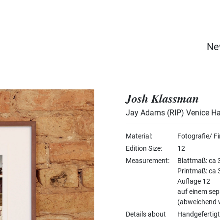
Ne
Josh Klassman
Jay Adams (RIP) Venice Ha
Material
Fotografie/ F
Edition Size
12
Measurement
Blattmaß: ca 
Printmaß: ca 
Auflage 12
auf einem sepa
(abweichend v
Details about
Handgefertigt