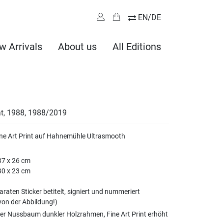
EN/DE
w Arrivals
About us
All Editions
t, 1988
,
1988/2019
ine Art Print auf Hahnemühle Ultrasmooth
37 x 26 cm
30 x 23 cm
raten Sticker betitelt, signiert und nummeriert
on der Abbildung!)
er Nussbaum dunkler Holzrahmen, Fine Art Print erhöht