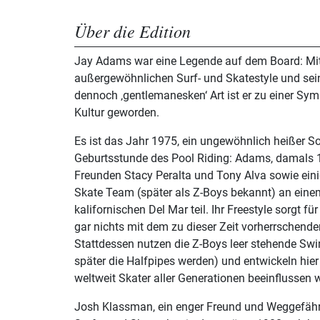
Über die Edition
Jay Adams war eine Legende auf dem Board: Mi
außergewöhnlichen Surf- und Skatestyle und sei
dennoch ‚gentlemanesken‘ Art ist er zu einer Sym
Kultur geworden.
Es ist das Jahr 1975, ein ungewöhnlich heißer 
Geburtsstunde des Pool Riding: Adams, damals 1
Freunden Stacy Peralta und Tony Alva sowie ein
Skate Team (später als Z-Boys bekannt) an ein
kalifornischen Del Mar teil. Ihr Freestyle sorgt fü
gar nichts mit dem zu dieser Zeit vorherrschenden
Stattdessen nutzen die Z-Boys leer stehende S
später die Halfpipes werden) und entwickeln hier 
weltweit Skater aller Generationen beeinflussen w
Josh Klassman, ein enger Freund und Weggefähr