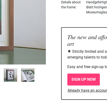
Details about
Handgefertigt
the frame
Blatt hochgest
Museumsglas u
The new and aff
art
Strictly limited and 
emerging talents to tod
Easy and free sign-up t
SIGN UP NOW
Already have an accou