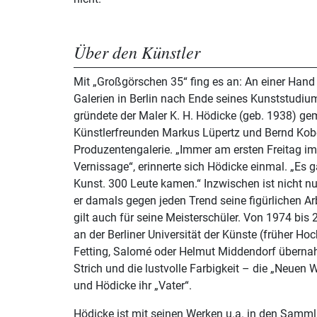
Über den Künstler
Mit „Großgörschen 35“ fing es an: An einer Han
Galerien in Berlin nach Ende seines Kunststudi
gründete der Maler K. H. Hödicke (geb. 1938) g
Künstlerfreunden Markus Lüpertz und Bernd Kobe
Produzentengalerie. „Immer am ersten Freitag im
Vernissage“, erinnerte sich Hödicke einmal. „Es 
Kunst. 300 Leute kamen.“ Inzwischen ist nicht nu
er damals gegen jeden Trend seine figürlichen Ar
gilt auch für seine Meisterschüler. Von 1974 bis 
an der Berliner Universität der Künste (früher Ho
Fetting, Salomé oder Helmut Middendorf überna
Strich und die lustvolle Farbigkeit – die „Neuen
und Hödicke ihr „Vater“.
Hödicke ist mit seinen Werken u.a. in den Samml