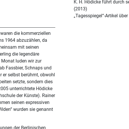
K. H. Hödicke führt durch s
(2013)
„Tagesspiegel“-Artikel übe
d waren die kommerziellen
ums 1964 abzuzählen, da
emeinsam mit seinen
rling die legendäre
 Monat luden wir zur
gab Fassbier, Schnaps und
r er selbst berühmt, obwohl
beiten setzte, sondern dies
2005 unterrichtete Hödicke
chschule der Künste). Rainer
hmen seinen expressiven
 Wilden“ wurden sie genannt
ungen der Berlinischen