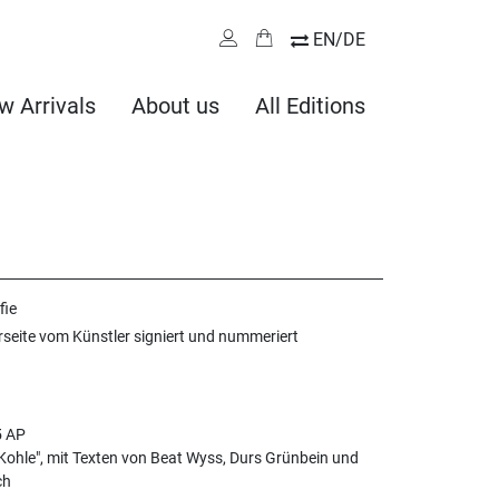
EN/DE
w Arrivals
About us
All Editions
fie
rseite vom Künstler signiert und nummeriert
5 AP
"Kohle", mit Texten von Beat Wyss, Durs Grünbein und
ch