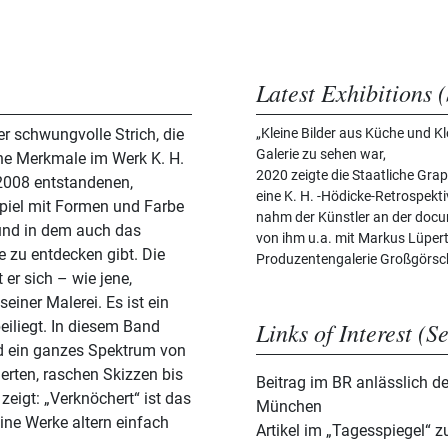
Latest Exhibitions (
er schwungvolle Strich, die
„Kleine Bilder aus Küche und Klo
Galerie zu sehen war,
che Merkmale im Werk K. H.
2020 zeigte die Staatliche G
 2008 entstandenen,
eine K. H. -Hödicke-Retrospekti
 Spiel mit Formen und Farbe
nahm der Künstler an der docume
 und in dem auch das
von ihm u.a. mit Markus Lüper
 zu entdecken gibt. Die
Produzentengalerie Großgörsc
er sich – wie jene,
seiner Malerei. Es ist ein
Links of Interest (S
eiliegt. In diesem Band
d ein ganzes Spektrum von
erten, raschen Skizzen bis
Beitrag im BR anlässlich de
zeigt: „Verknöchert“ ist das
München
ine Werke altern einfach
Artikel im „Tagesspiegel“ z