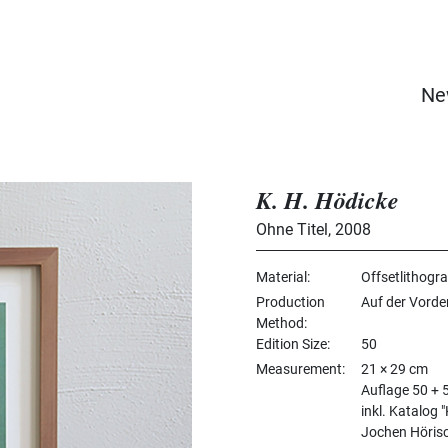
Ne
K. H. Hödicke
Ohne Titel
,
2008
Material
Offsetlithogra
Production
Auf der Vorde
Method
Edition Size
50
Measurement
21 × 29 cm
Auflage 50 + 
inkl. Katalog 
Jochen Höris