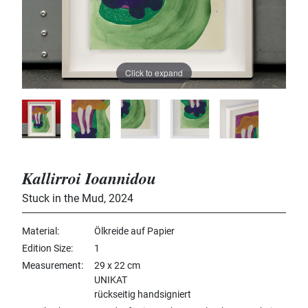
Click to expand
Kallirroi Ioannidou
Stuck in the Mud
,
2024
Material
Ölkreide auf Papier
Edition Size
1
Measurement
29 x 22 cm
UNIKAT
rückseitig handsigniert