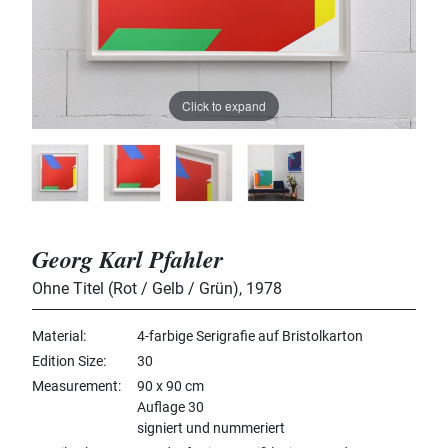
Click to expand
Georg Karl Pfahler
Ohne Titel (Rot / Gelb / Grün)
,
1978
Material
4-farbige Serigrafie auf Bristolkarton
Edition Size
30
Measurement
90 x 90 cm
Auflage 30
signiert und nummeriert