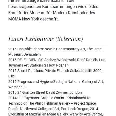
mit seiner Zeitgenossenschaft in die
herausragendsten Kunstsammlungen wie die des
Frankfurter Museum für Modern Kunst oder des
MOMA New York geschafft.
Latest Exhibitions (Selection)
2015 Unstable Places: New in Contemporary Art, The Israel
Museum, Jerusalem;
2015 DE. FI. CIEN. CY: Andrzej Wróblewski, René Daniëls, Luc
Tuymans Art Stations Gallery, Poznań;
2015 Secret Passions: Private Flemish Collections lille3000,
Lille;
2015 Progress and Hygiene Zachęta National Gallery of Art,
Warschau;
2015 24 Grafton Street David Zwirner, London
2014 Luc Tuymans: Graphic Works - Kristalnacht to
Technicolor, The Philip Feldman Gallery + Project Space,
Pacific Northwest College of Art, Portland/Oregon; 2014
Execution of Maximilian Mead Gallery, Warwick Arts Centre,