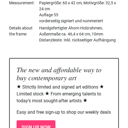
Measurement
Papiergröße: 60 x 42 cm, Motivgröße: 32,5 x
24 cm
Auflage 55
vorderseitig signiert und nummeriert
Details about
Handgefertigter Ahorn-Holzrahmen,
the frame
Außenmaße ca. 46,4 x 64 cm, 10mm
Distanzleiste. Inkl. rückseitiger Aufhängung
The new and affordable way to
buy contemporary art
Strictly limited and signed art editions
Limited stock
From emerging talents to
today’s most sought-after artists
Easy and free sign-up to shop our weekly deals
SIGN UP NOW