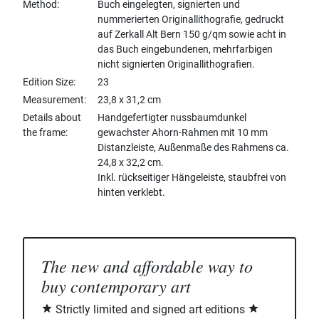
Method
Buch eingelegten, signierten und
nummerierten Originallithografie, gedruckt
auf Zerkall Alt Bern 150 g/qm sowie acht in
das Buch eingebundenen, mehrfarbigen
nicht signierten Originallithografien.
Edition Size
23
Measurement
23,8 x 31,2 cm
Details about
Handgefertigter nussbaumdunkel
the frame
gewachster Ahorn-Rahmen mit 10 mm
Distanzleiste, Außenmaße des Rahmens ca.
24,8 x 32,2 cm.
Inkl. rückseitiger Hängeleiste, staubfrei von
hinten verklebt.
The new and affordable way to
buy contemporary art
Strictly limited and signed art editions