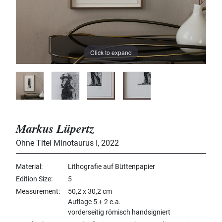
Click to expand
Markus Lüpertz
Ohne Titel Minotaurus I
,
2022
Material
Lithografie auf Büttenpapier
Edition Size
5
Measurement
50,2 x 30,2 cm
Auflage 5 + 2 e.a.
vorderseitig römisch handsigniert