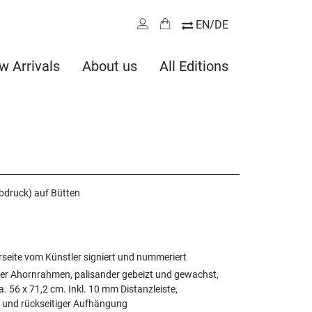
EN/DE
w Arrivals
About us
All Editions
ebdruck) auf Bütten
rseite vom Künstler signiert und nummeriert
er Ahornrahmen, palisander gebeizt und gewachst,
 56 x 71,2 cm. Inkl. 10 mm Distanzleiste,
und rückseitiger Aufhängung