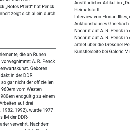
Ausführlicher Artikel im „
uck „Rotes Pferd“ hat Penck
Heimatstadt
eit zeigt sich allein durch
Interview von Florian Illie
Auktionshauses Grisebach i
Nachruf auf A. R. Penck in
Nachruf auf A. R. Penck in
artnet über die Dresdner 
Künstlerseite bei Galerie M
elemente, die an Runen
rüh vorwegnimmt: A. R. Penck
egenwartskunst. Geboren
idakt in der DDR
o gar nicht der offiziellen
n 1960ern vom Westen
1980ern endgültig zu einem
rbeiten auf drei
, 1982, 1992), wurde 1977
es IM der DDR-
tarier verwehrt. Nachdem