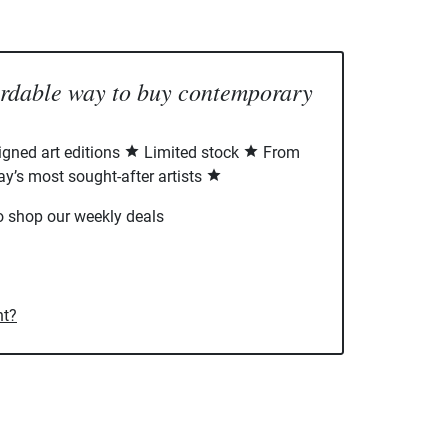
ordable way to buy contemporary
signed art editions
Limited stock
From
ay’s most sought-after artists
o shop our weekly deals
nt?