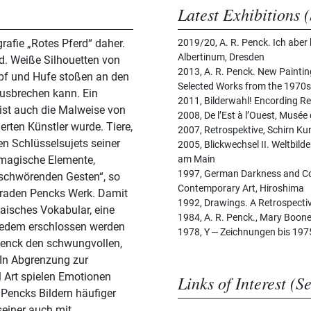
Latest Exhibitions (
afie „Rotes Pferd“ daher.
2019/20, A. R. Penck. Ich aber
Albertinum, Dresden
d. Weiße Silhouetten von
2013, A. R. Penck. New Paintin
pf und Hufe stoßen an den
Selected Works from the 1970s,
ausbrechen kann. Ein
2011, Bilderwahl! Encording Re
st auch die Malweise von
2008, De l’Est à l’Ouest, Musée 
erten Künstler wurde. Tiere,
2007, Retrospektive, Schirn Ku
n Schlüsselsujets seiner
2005, Blickwechsel II. Weltbil
h magische Elemente,
am Main
1997, German Darkness and C
eschwörenden Gesten“, so
Contemporary Art, Hiroshima
braden Pencks Werk. Damit
1992, Drawings. A Retrospectiv
haisches Vokabular, eine
1984, A. R. Penck., Mary Boone
n jedem erschlossen werden
1978, Y ‒ Zeichnungen bis 19
Penck den schwungvollen,
 In Abgrenzung zur
l Art spielen Emotionen
Links of Interest (S