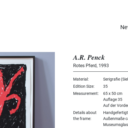
Ne
A.R. Penck
Rotes Pferd
,
1993
Material
Serigrafie (Si
Edition Size
35
Measurement
65 x 50 cm
Auflage 35
Auf der Vorde
Details about
Handgefertigt
the frame
Außenmaße ca.
Museumsglas 