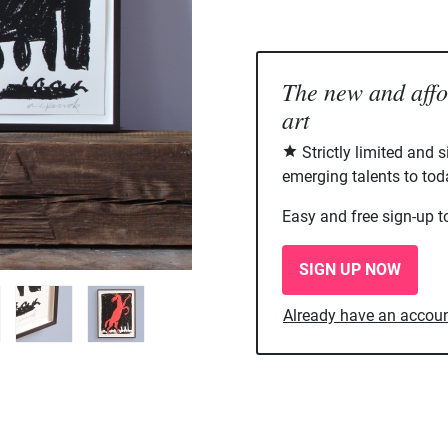
The new and aff
art
Strictly limited and 
emerging talents to tod
Easy and free sign-up t
SIGN UP NOW
Already have an accou