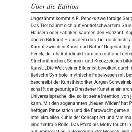
Über die Edition
Ungezähmt kommt A.R. Pencks zweifarbige Serigr
Das Tier bäumt sich auf vor tiefschwarzem Grun
Häusern oder Fabriken säumen den Horizont. Ko
oberen Bildrand – aus dem das Tier doch nicht 
Kampf zwischen Kunst und Natur? Ungebändigt i
Penck, der als Autodidakt zum international gefei
Strichmännchen, Sonnen- und Kreuzzeichen bilde
Kunst. „Die Welt seiner Bilder ist bevölkert durc
tierische Symbole, mythische Fabelwesen mit b
beschreibt der Kunsthistoriker Jürgen Schweine
schafft der gebürtige Dresdener Künstler ein arc
Universalsprache, die, so ist seine Intention, vo
kann. Mit den sogenannten „Neuen Wilden" hat 
heftigen Pinselstrich und die Farbwucht gemein.
intellektuellen Kühle der Concept Art und Minima
eine zentrale Rolle. Das Pferd als Motiv taucht in Pencks Bildern häufiger
auf, immer ist es in Bewegung, der Mensch wird seiner auch mit