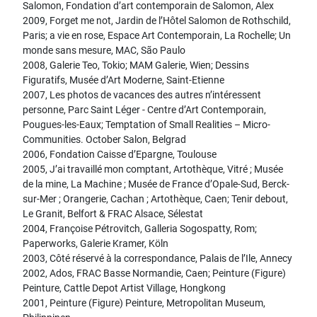
Salomon, Fondation d’art contemporain de Salomon, Alex
2009, Forget me not, Jardin de l’Hôtel Salomon de Rothschild,
Paris; a vie en rose, Espace Art Contemporain, La Rochelle; Un
monde sans mesure, MAC, São Paulo
2008, Galerie Teo, Tokio; MAM Galerie, Wien; Dessins
Figuratifs, Musée d’Art Moderne, Saint-Etienne
2007, Les photos de vacances des autres n’intéressent
personne, Parc Saint Léger - Centre d’Art Contemporain,
Pougues-les-Eaux; Temptation of Small Realities – Micro-
Communities. October Salon, Belgrad
2006, Fondation Caisse d’Epargne, Toulouse
2005, J’ai travaillé mon comptant, Artothèque, Vitré ; Musée
de la mine, La Machine ; Musée de France d’Opale-Sud, Berck-
sur-Mer ; Orangerie, Cachan ; Artothèque, Caen; Tenir debout,
Le Granit, Belfort & FRAC Alsace, Sélestat
2004, Françoise Pétrovitch, Galleria Sogospatty, Rom;
Paperworks, Galerie Kramer, Köln
2003, Côté réservé à la correspondance, Palais de l’Ile, Annecy
2002, Ados, FRAC Basse Normandie, Caen; Peinture (Figure)
Peinture, Cattle Depot Artist Village, Hongkong
2001, Peinture (Figure) Peinture, Metropolitan Museum,