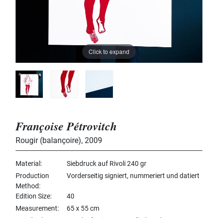
Click to expand
Françoise Pétrovitch
Rougir (balançoire)
,
2009
Material
Siebdruck auf Rivoli 240 gr
Production
Vorderseitig signiert, nummeriert und datiert
Method
Edition Size
40
Measurement
65 x 55 cm