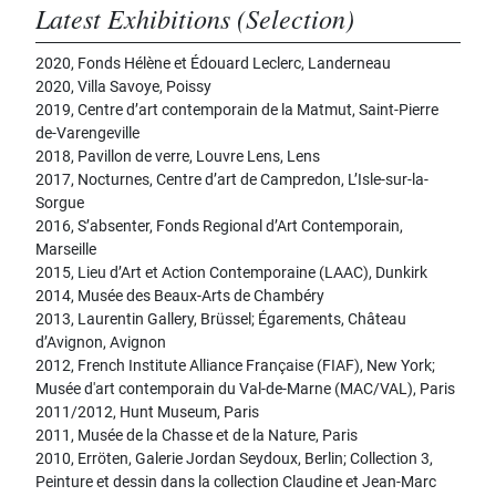
Latest Exhibitions (Selection)
2020, Fonds Hélène et Édouard Leclerc, Landerneau
2020, Villa Savoye, Poissy
2019, Centre d’art contemporain de la Matmut, Saint-Pierre
de-Varengeville
2018, Pavillon de verre, Louvre Lens, Lens
2017, Nocturnes, Centre d’art de Campredon, L’Isle-sur-la-
Sorgue
2016, S’absenter, Fonds Regional d’Art Contemporain,
Marseille
2015, Lieu d’Art et Action Contemporaine (LAAC), Dunkirk
2014, Musée des Beaux-Arts de Chambéry
2013, Laurentin Gallery, Brüssel; Égarements, Château
d’Avignon, Avignon
2012, French Institute Alliance Française (FIAF), New York;
Musée d'art contemporain du Val-de-Marne (MAC/VAL), Paris
2011/2012, Hunt Museum, Paris
2011, Musée de la Chasse et de la Nature, Paris
2010, Erröten, Galerie Jordan Seydoux, Berlin; Collection 3,
Peinture et dessin dans la collection Claudine et Jean-Marc