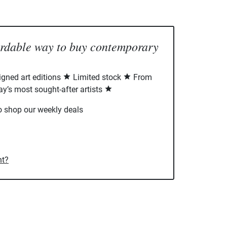
ordable way to buy contemporary
signed art editions
Limited stock
From
ay’s most sought-after artists
o shop our weekly deals
nt?