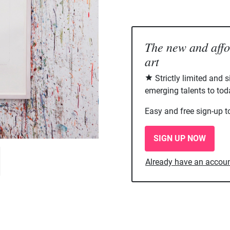
The new and aff
art
Strictly limited and 
emerging talents to tod
Easy and free sign-up t
SIGN UP NOW
Already have an accou