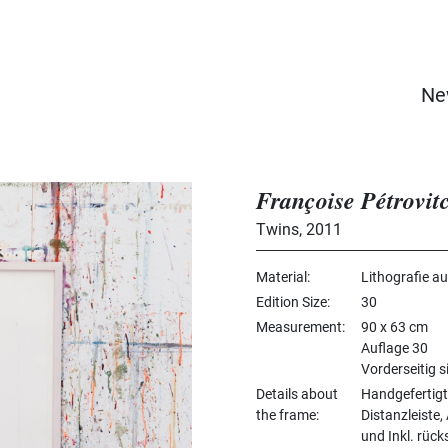
Ne
Françoise Pétrovit
Twins
,
2011
Material
Lithografie a
Edition Size
30
Measurement
90 x 63 cm
Auflage 30
Vorderseitig s
Details about
Handgefertig
the frame
Distanzleiste
und Inkl. rüc