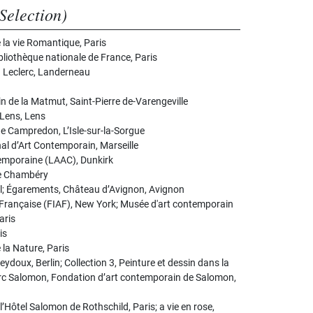
Selection)
la vie Romantique, Paris
ibliothèque nationale de France, Paris
 Leclerc, Landerneau
n de la Matmut, Saint-Pierre de-Varengeville
 Lens, Lens
de Campredon, L’Isle-sur-la-Sorgue
ional d’Art Contemporain, Marseille
temporaine (LAAC), Dunkirk
de Chambéry
el; Égarements, Château d’Avignon, Avignon
e Française (FIAF), New York; Musée d'art contemporain
aris
is
la Nature, Paris
ydoux, Berlin; Collection 3, Peinture et dessin dans la
arc Salomon, Fondation d’art contemporain de Salomon,
l’Hôtel Salomon de Rothschild, Paris; a vie en rose,