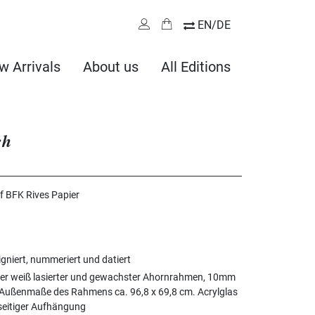
EN/DE
w Arrivals
About us
All Editions
ch
uf BFK Rives Papier
igniert, nummeriert und datiert
ter weiß lasierter und gewachster Ahornrahmen, 10mm
, Außenmaße des Rahmens ca. 96,8 x 69,8 cm. Acrylglas
kseitiger Aufhängung