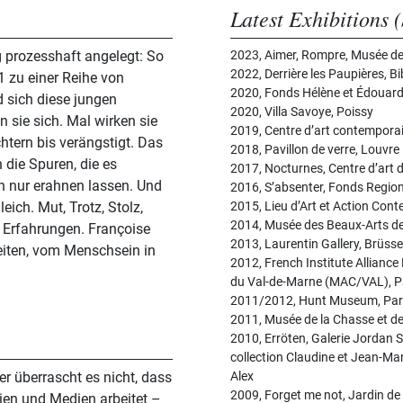
Latest Exhibitions (
g prozesshaft angelegt: So
2023, Aimer, Rompre, Musée de 
2022, Derrière les Paupières, B
1 zu einer Reihe von
2020, Fonds Hélène et Édouard
d sich diese jungen
2020, Villa Savoye, Poissy
n sie sich. Mal wirken sie
2019, Centre d’art contemporai
htern bis verängstigt. Das
2018, Pavillon de verre, Louvre
die Spuren, die es
2017, Nocturnes, Centre d’art 
rn nur erahnen lassen. Und
2016, S’absenter, Fonds Reg
eich. Mut, Trotz, Stolz,
2015, Lieu d’Art et Action Con
2014, Musée des Beaux-Arts 
f Erfahrungen. Françoise
2013, Laurentin Gallery, Brüss
eiten, vom Menschsein in
2012, French Institute Allianc
du Val-de-Marne (MAC/VAL), P
2011/2012, Hunt Museum, Par
2011, Musée de la Chasse et de 
2010, Erröten, Galerie Jordan Se
collection Claudine et Jean-M
er überrascht es nicht, dass
Alex
2009, Forget me not, Jardin de 
lien und Medien arbeitet –