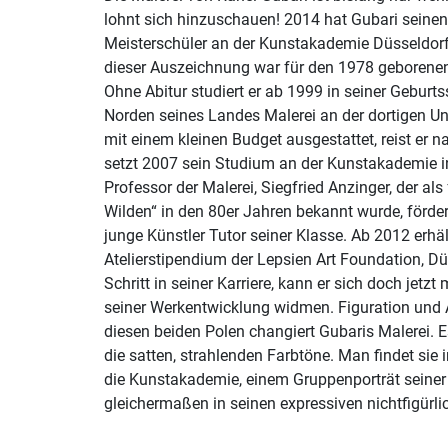
lohnt sich hinzuschauen! 2014 hat Gubari seinen
Meisterschüler an der Kunstakademie Düsseldor
dieser Auszeichnung war für den 1978 geborenen 
Ohne Abitur studiert er ab 1999 in seiner Geburt
Norden seines Landes Malerei an der dortigen Uni
mit einem kleinen Budget ausgestattet, reist er
setzt 2007 sein Studium an der Kunstakademie in
Professor der Malerei, Siegfried Anzinger, der als
Wilden“ in den 80er Jahren bekannt wurde, förder
junge Künstler Tutor seiner Klasse. Ab 2012 erhäl
Atelierstipendium der Lepsien Art Foundation, Dü
Schritt in seiner Karriere, kann er sich doch jetz
seiner Werkentwicklung widmen. Figuration und 
diesen beiden Polen changiert Gubaris Malerei. E
die satten, strahlenden Farbtöne. Man findet sie 
die Kunstakademie, einem Gruppenporträt seiner 
gleichermaßen in seinen expressiven nichtfigürl