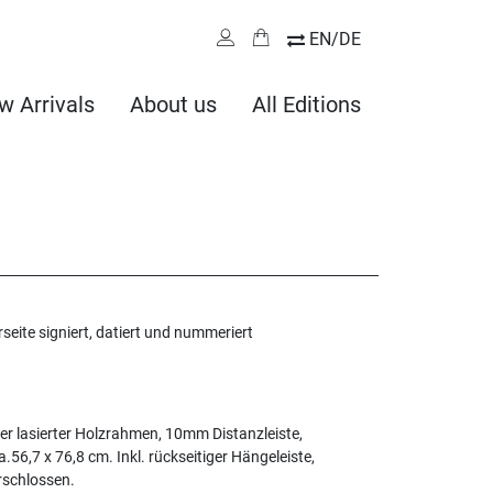
EN/DE
w Arrivals
About us
All Editions
seite signiert, datiert und nummeriert
er lasierter Holzrahmen, 10mm Distanzleiste,
56,7 x 76,8 cm. Inkl. rückseitiger Hängeleiste,
rschlossen.