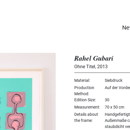
Ne
Rahel Gubari
Ohne Titel
,
2013
Material
Siebdruck
Production
Auf der Vorder
Method
Edition Size
30
Measurement
70 x 50 cm
Details about
Handgefertigt
the frame
Außenmaße ca.
staubdicht ve