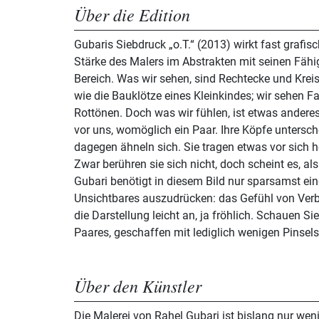
Über die Edition
Gubaris Siebdruck „o.T.“ (2013) wirkt fast grafisch
Stärke des Malers im Abstrakten mit seinen Fähi
Bereich. Was wir sehen, sind Rechtecke und Krei
wie die Bauklötze eines Kleinkindes; wir sehen F
Rottönen. Doch was wir fühlen, ist etwas anderes
vor uns, womöglich ein Paar. Ihre Köpfe untersche
dagegen ähneln sich. Sie tragen etwas vor sich he
Zwar berühren sie sich nicht, doch scheint es, als
Gubari benötigt in diesem Bild nur sparsamst ein
Unsichtbares auszudrücken: das Gefühl von Verb
die Darstellung leicht an, ja fröhlich. Schauen Sie
Paares, geschaffen mit lediglich wenigen Pinsels
Über den Künstler
Die Malerei von Rahel Gubari ist bislang nur we