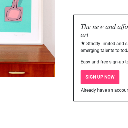
The new and aff
art
Strictly limited and 
emerging talents to tod
Easy and free sign-up t
SIGN UP NOW
Already have an accou