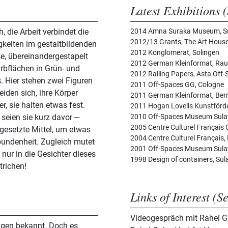
Latest Exhibitions (
, die Arbeit verbindet die
2014 Amna Suraka Museum, Su
2012/13 Grants, The Art House
gkeiten im gestaltbildenden
2012 Konglomerat, Solingen
se, übereinandergestapelt
2012 German Kleinformat, Raume 
arbflächen in Grün- und
2012 Ralling Papers, Asta Off-
. Hier stehen zwei Figuren
2011 Off-Spaces GG, Cologne
iden sich, ihre Körper
2011 German Kleinformat, Ber
r, sie halten etwas fest.
2011 Hogan Lovells Kunstförde
 seien sie kurz davor ‒
2010 Off-Spaces Museum Sula
2005 Centre Culturel Français
gesetzte Mittel, um etwas
2004 Centre Culturel Français
undenheit. Zugleich mutet
2001 Off-Spaces Museum Sula
 nur in die Gesichter dieses
1998 Design of containers, Sul
trichen!
Links of Interest (S
Videogespräch mit Rahel G
nigen bekannt. Doch es