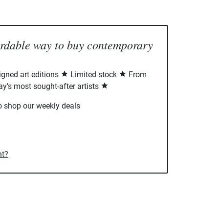
ordable way to buy contemporary
signed art editions
Limited stock
From
ay’s most sought-after artists
o shop our weekly deals
nt?