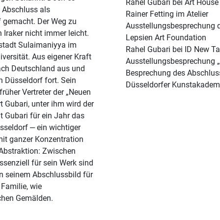
Rahel Gubari bei Art House
 Abschluss als
Rainer Fetting im Atelier
f gemacht. Der Weg zu
Ausstellungsbesprechung d
Iraker nicht immer leicht.
Lepsien Art Foundation
sstadt Sulaimaniyya im
Rahel Gubari bei ID New Ta
versität. Aus eigener Kraft
Ausstellungsbesprechung „
 nach Deutschland aus und
Besprechung des Abschlus
 Düsseldorf fort. Sein
Düsseldorfer Kunstakadem
 früher Vertreter der „Neuen
t Gubari, unter ihm wird der
t Gubari für ein Jahr das
sseldorf ‒ ein wichtiger
t mit ganzer Konzentration
Abstraktion: Zwischen
ssenziell für sein Werk sind
in seinem Abschlussbild für
Familie, wie
ichen Gemälden.