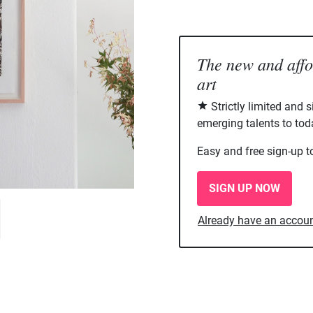
The new and aff
art
Strictly limited and 
emerging talents to tod
Easy and free sign-up t
SIGN UP NOW
Already have an accou