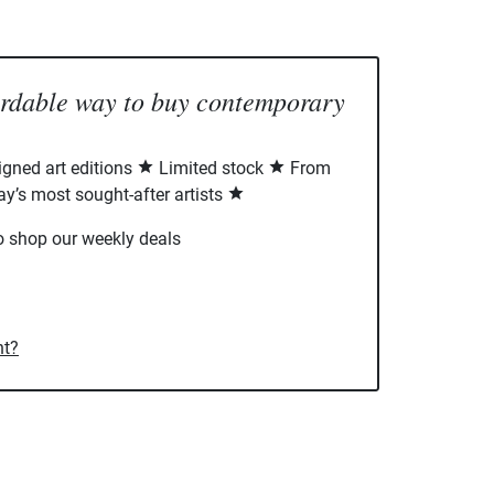
ordable way to buy contemporary
signed art editions
Limited stock
From
ay’s most sought-after artists
o shop our weekly deals
nt?