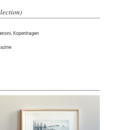
election)
 Benoni, Kopenhagen
gazine