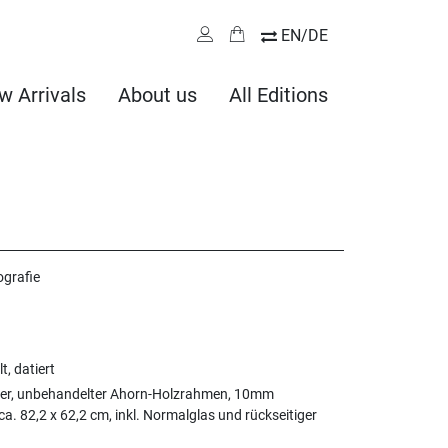
EN/DE
w Arrivals
About us
All Editions
ografie
lt, datiert
ter, unbehandelter Ahorn-Holzrahmen, 10mm
 ca. 82,2 x 62,2 cm, inkl. Normalglas und rückseitiger