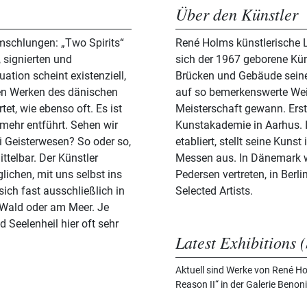
Über den Künstler
umschlungen: „Two Spirits“
René Holms künstlerische 
, signierten und
sich der 1967 geborene Küns
ation scheint existenziell,
Brücken und Gebäude seine
en Werken des dänischen
auf so bemerkenswerte Weise
tet, wie ebenso oft. Es ist
Meisterschaft gewann. Erst 
 mehr entführt. Sehen wir
Kunstakademie in Aarhus. I
i Geisterwesen? So oder so,
etabliert, stellt seine Kuns
ttelbar. Der Künstler
Messen aus. In Dänemark w
lichen, mit uns selbst ins
Pedersen vertreten, in Berl
ch fast ausschließlich in
Selected Artists.
Wald oder am Meer. Je
 Seelenheil hier oft sehr
Latest Exhibitions (
Aktuell sind Werke von René Ho
Reason II“ in der Galerie Beno