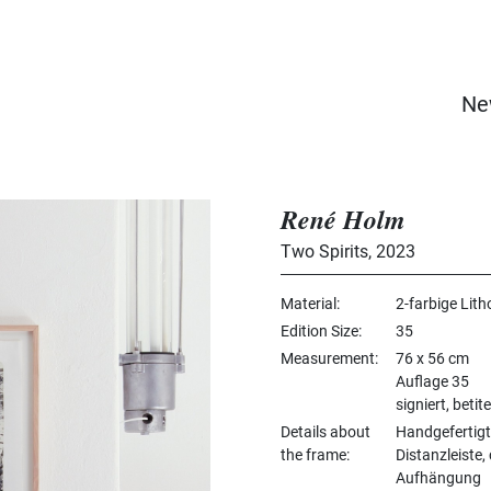
Ne
René Holm
Two Spirits
,
2023
Material
2-farbige Lith
Edition Size
35
Measurement
76 x 56 cm
Auflage 35
signiert, betite
Details about
Handgefertig
the frame
Distanzleiste,
Aufhängung