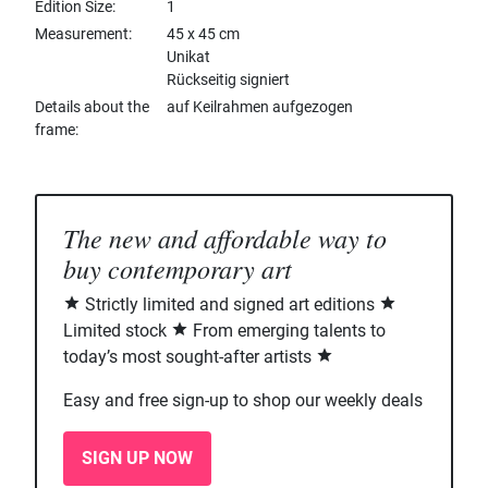
Edition Size
1
Measurement
45 x 45 cm
Unikat
Rückseitig signiert
Details about the
auf Keilrahmen aufgezogen
frame
The new and affordable way to
buy contemporary art
Strictly limited and signed art editions
Limited stock
From emerging talents to
today’s most sought-after artists
Easy and free sign-up to shop our weekly deals
SIGN UP NOW