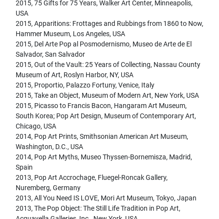
2015, 75 Gifts for 75 Years, Walker Art Center, Minneapolis,
USA
2015, Apparitions: Frottages and Rubbings from 1860 to Now,
Hammer Museum, Los Angeles, USA
2015, Del Arte Pop al Posmodernismo, Museo de Arte de El
Salvador, San Salvador
2015, Out of the Vault: 25 Years of Collecting, Nassau County
Museum of Art, Roslyn Harbor, NY, USA
2015, Proportio, Palazzo Fortuny, Venice, Italy
2015, Take an Object, Museum of Modern Art, New York, USA
2015, Picasso to Francis Bacon, Hangaram Art Museum,
South Korea; Pop Art Design, Museum of Contemporary Art,
Chicago, USA
2014, Pop Art Prints, Smithsonian American Art Museum,
Washington, D.C., USA
2014, Pop Art Myths, Museo Thyssen-Bornemisza, Madrid,
Spain
2013, Pop Art Accrochage, Fluegel-Roncak Gallery,
Nuremberg, Germany
2013, All You Need IS LOVE, Mori Art Museum, Tokyo, Japan
2013, The Pop Object: The Still Life Tradition in Pop Art,
Acquavella Galleries, Inc., New York, USA