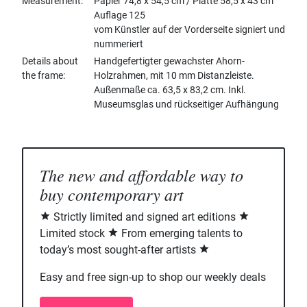
Measurement
Papier 74,8 x 54,5 cm / Platte 58,5 x 43 cm
Auflage 125
vom Künstler auf der Vorderseite signiert und
nummeriert
Details about
Handgefertigter gewachster Ahorn-
the frame
Holzrahmen, mit 10 mm Distanzleiste.
Außenmaße ca. 63,5 x 83,2 cm. Inkl.
Museumsglas und rückseitiger Aufhängung
The new and affordable way to
buy contemporary art
Strictly limited and signed art editions
Limited stock
From emerging talents to
today’s most sought-after artists
Easy and free sign-up to shop our weekly deals