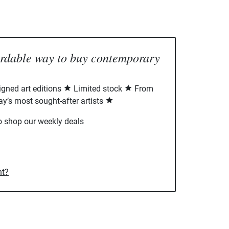
ordable way to buy contemporary
signed art editions
Limited stock
From
ay’s most sought-after artists
o shop our weekly deals
nt?