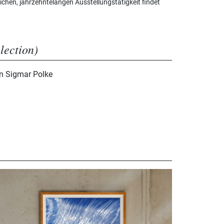
ichen, jahrzehntelangen Ausstellungstätigkeit findet
election)
n Sigmar Polke