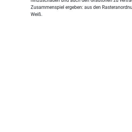
hinzuschauen und auch den Grautönen zu vertrau
Zusammenspiel ergeben: aus den Rasteranordnu
Weiß.