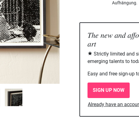
Aufhängung.
The new and aff
art
Strictly limited and 
emerging talents to tod
Easy and free sign-up t
SIGN UP NOW
Already have an accou