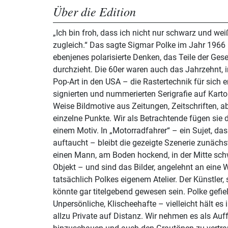
Über die Edition
„Ich bin froh, dass ich nicht nur schwarz und we
zugleich.“ Das sagte Sigmar Polke im Jahr 1966
ebenjenes polarisierte Denken, das Teile der Gese
durchzieht. Die 60er waren auch das Jahrzehnt, i
Pop-Art in den USA – die Rastertechnik für sich e
signierten und nummerierten Serigrafie auf Karton
Weise Bildmotive aus Zeitungen, Zeitschriften, a
einzelne Punkte. Wir als Betrachtende fügen si
einem Motiv. In „Motorradfahrer“ – ein Sujet, da
auftaucht – bleibt die gezeigte Szenerie zunächst
einen Mann, am Boden hockend, in der Mitte sc
Objekt – und sind das Bilder, angelehnt an eine
tatsächlich Polkes eigenem Atelier. Der Künstler, 
könnte gar titelgebend gewesen sein. Polke gefie
Unpersönliche, Klischeehafte – vielleicht hält es 
allzu Private auf Distanz. Wir nehmen es als Au