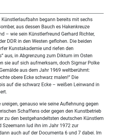
 Künstlerlaufbahn begann bereits mit sechs
 Bomber, aus dessen Bauch es Hakenkreuze
ind – wie sein Künstlerfreund Gerhard Richter,
 der DDR in den Westen geflohen. Die beiden
orfer Kunstakademie und riefen den
us“ aus, in Abgrenzung zum Diktum im Osten
n sie auf sich aufmerksam, doch Sigmar Polke
 Gemälde aus dem Jahr 1969 weltberühmt:
echte obere Ecke schwarz malen!“ Die
 bis auf die schwarz Ecke – weißen Leinwand in
ert.
e ureigen, genauso wie seine Auflehnung gegen
erischen Schaffens oder gegen den Kunstbetrieb
er zu den bestgehandeltsten deutschen Künstlern
ld Szeemann lud ihn im Jahr 1972 zur
dann auch auf der Documenta 6 und 7 dabei. Im