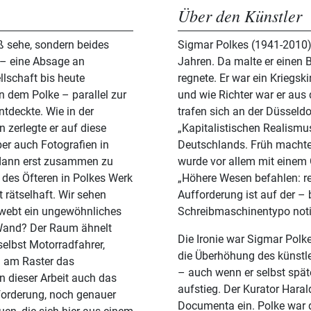
Über den Künstler
iß sehe, sondern beides
Sigmar Polkes (1941-2010)
 – eine Absage an
Jahren. Da malte er einen
llschaft bis heute
regnete. Er war ein Kriegsk
n dem Polke – parallel zur
und wie Richter war er aus
ntdeckte. Wie in der
trafen sich an der Düsseld
 zerlegte er auf diese
„Kapitalistischen Realism
ber auch Fotografien in
Deutschlands. Früh machte
e dann erst zusammen zu
wurde vor allem mit einem
s des Öfteren in Polkes Werk
„Höhere Wesen befahlen: r
 rätselhaft. Wir sehen
Aufforderung ist auf der –
hwebt ein ungewöhnliches
Schreibmaschinentypo noti
 Wand? Der Raum ähnelt
Die Ironie war Sigmar Polk
selbst Motorradfahrer,
die Überhöhung des künstl
l am Raster das
– auch wenn er selbst spät
in dieser Arbeit auch das
aufstieg. Der Kurator Hara
fforderung, noch genauer
Documenta ein. Polke war 