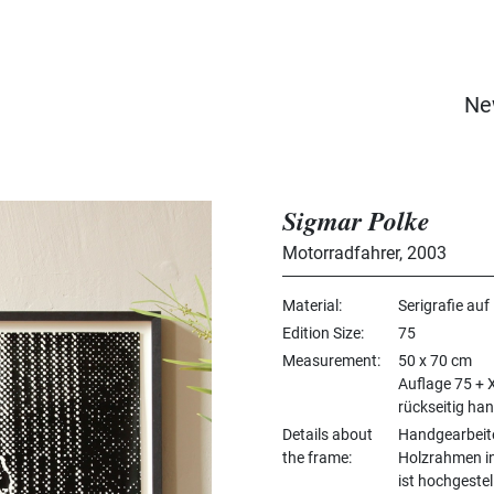
Ne
Sigmar Polke
Motorradfahrer
,
2003
Material
Serigrafie auf
Edition Size
75
Measurement
50 x 70 cm
Auflage 75 + 
rückseitig ha
Details about
Handgearbeit
the frame
Holzrahmen in
ist hochgestel