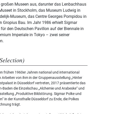
len großen Museen aus, darunter das Lenbachhaus
Museet in Stockholm, das Museum Ludwig in
delijk-Museum, das Centre Georges Pompidou in
in Gropius Bau. Im Jahr 1986 erhielt Sigmar
ür den Deutschen Pavillon auf der Biennale in
mium Imperiale in Tokyo – zwei seiner
n.
Selection)
en frühen 1960er Jahren national und international
 Arbeiten von ihm in der Gruppenausstellung „Hinter
alast in Düsseldorf vertreten, 2017 präsentierte das
n-Baden die Einzelschau „Alchemie und Arabeske“ und
stellung „Produktive Bildstörung. Sigmar Polke und
en“ in der Kunsthalle Düsseldorf zu Ende, die Polkes
chnung trägt.