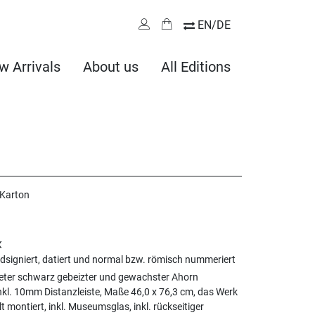
EN/DE
w Arrivals
About us
All Editions
 Karton
X
ndsigniert, datiert und normal bzw. römisch nummeriert
eter schwarz gebeizter und gewachster Ahorn
kl. 10mm Distanzleiste, Maße 46,0 x 76,3 cm, das Werk
lt montiert, inkl. Museumsglas, inkl. rückseitiger