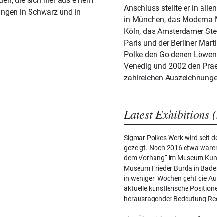
en, die sich hier aus einem
Anschluss stellte er in al
ngen in Schwarz und in
in München, das Moderna 
Köln, das Amsterdamer Ste
Paris und der Berliner Mart
Polke den Goldenen Löwen f
Venedig und 2002 den Prae
zahlreichen Auszeichnunge
Latest Exhibitions (
Sigmar Polkes Werk wird seit d
gezeigt. Noch 2016 etwa waren
dem Vorhang“ im Museum Kunstp
Museum Frieder Burda in Bade
in wenigen Wochen geht die Aus
aktuelle künstlerische Position
herausragender Bedeutung Re