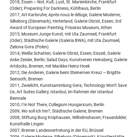
2018, Essen ‒ Not, Kult, Lust, St. Marienkirche, Frankfurt
(Oder); Preparing For Darkness, Kühlhaus, Berlin
2017, Art Karlsruhe; Après nous le déluge, Galerie Moderne,
Silkeborg (Dänemark); Hinterland, Galerie Obrist, Essen; 3rd
Award of European Painting, Frissiras Museum, Athen
2015, Museum Junge Kunst, mit Uta Zaumseil, Frankfurt
(Oder); Städtische Galerie (Galeria BWA), mit Uta Zaumseil,
Zielona Gora (Polen)
2014, Weiße Schatten, Galerie Obrist, Essen; Eiszeit, Galerie
Anke Zeisler, Berlin; Salad Days, Kunstverein Heinsberg; Galerie
Artdocks, Bremen, mit Marikke Heinz-Hoek
2012, Die Anderen, Galerie beim Steinernen Kreuz ‒ Brigitte
Seinsoth, Bremen
2011, Zwielicht, Kunstsammlung Gera; Technology Won’t Save
Us, Art Suites Gallery, Istanbul, im Rahmen der Istanbul
Biennale
2010, I’m Not There, Collegium Hungaricum, Berlin
2009, Wo soll ich hin?, Städtische Galerie, Bremen
2008, Stiftung Burg Kniphausen, Wilhelmshaven; Frauenbilder,
Kunsthalle Lingen
2007, Bremer Landesvertretung in der EU, Brüssel
2006, Galerie Moderne, Silkeborg (Dänemark); Künstlerstätte