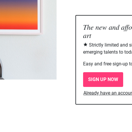
The new and aff
art
Strictly limited and 
emerging talents to tod
Easy and free sign-up t
SIGN UP NOW
Already have an accou