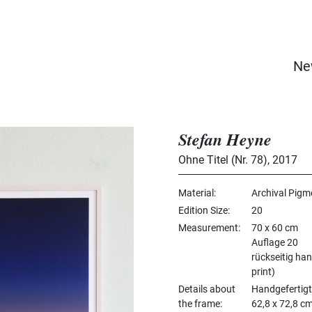
Ne
Stefan Heyne
Ohne Titel (Nr. 78)
,
2017
Material
Archival Pigm
Edition Size
20
Measurement
70 x 60 cm
Auflage 20
rückseitig han
print)
Details about
Handgefertigt
the frame
62,8 x 72,8 cm