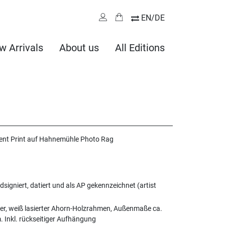
EN/DE
w Arrivals
About us
All Editions
ent Print auf Hahnemühle Photo Rag
dsigniert, datiert und als AP gekennzeichnet (artist
er, weiß lasierter Ahorn-Holzrahmen, Außenmaße ca.
. Inkl. rückseitiger Aufhängung