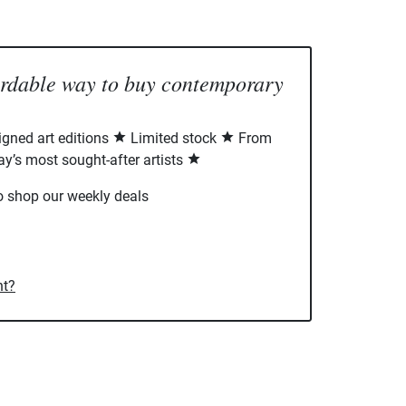
ordable way to buy contemporary
signed art editions
Limited stock
From
ay’s most sought-after artists
o shop our weekly deals
nt?