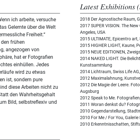
Latest Exhibitions (
enn ich arbeite, versuche
2018 Der Agnostische Raum, Gal
2017 SUPER VISION. The New Ge
s Gelernte über die Welt
Angeles, USA
rmessliche Freiheit.“
2015 ULTIMATE, Epicentro art, 
 den frühen
2015 HIGHER LIGHT, Kaune, Po
g, angezogen von
2015 NEUE EDITIONEN, Zweigste
äre, hat er Fotografien
2014 NAKED LIGHT. Die Belicht
chtes einhüllen. Jedes
Kunstsammlung
rläufe wird zu etwas
2014 Lichtraum, Swiss Life AG
2012 Maximalahnung, Kunstver
n ist, sondern pure
2012 Die Magie der Leere. Fo
ind diese Arbeiten nicht zu
Augsburg
Statt den Wahrheitsgehalt
2012 Speak to Me. Fotografie
um Bild, selbstreflexiv und
2011 Woran denkst du? Fotogra
2010 Gegendarstellung, Stad
2010 For Me / For You, Galerie
2010 Erkenntnisschatten, Stif