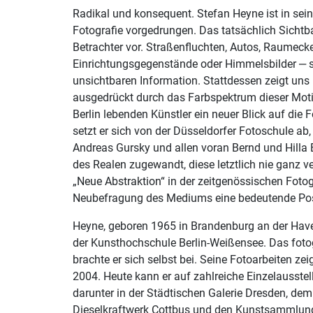
Radikal und konsequent. Stefan Heyne ist in se
Fotografie vorgedrungen. Das tatsächlich Sichtb
Betrachter vor. Straßenfluchten, Autos, Raumeck
Einrichtungsgegenstände oder Himmelsbilder ‒ s
unsichtbaren Information. Stattdessen zeigt uns 
ausgedrückt durch das Farbspektrum dieser Moti
Berlin lebenden Künstler ein neuer Blick auf die
setzt er sich von der Düsseldorfer Fotoschule ab
Andreas Gursky und allen voran Bernd und Hilla 
des Realen zugewandt, diese letztlich nie ganz ve
„Neue Abstraktion“ in der zeitgenössischen Foto
Neubefragung des Mediums eine bedeutende Pos
Heyne, geboren 1965 in Brandenburg an der Havel
der Kunsthochschule Berlin-Weißensee. Das fot
brachte er sich selbst bei. Seine Fotoarbeiten zei
2004. Heute kann er auf zahlreiche Einzelausstel
darunter in der Städtischen Galerie Dresden, 
Dieselkraftwerk Cottbus und den Kunstsammlu