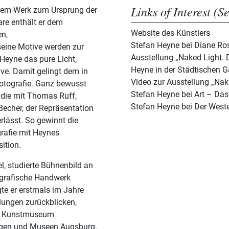
Links of Interest (S
inem Werk zum Ursprung der
are enthält er dem
Website des Künstlers
en,
Stefan Heyne bei Diane Ros
eine Motive werden zur
Ausstellung „Naked Light. 
Heyne das pure Licht,
Heyne in der Städtischen G
ve. Damit gelingt dem in
Video zur Ausstellung „Nak
 Fotografie. Ganz bewusst
Stefan Heyne bei Art – Da
, die mit Thomas Ruff,
Stefan Heyne bei Der West
Becher, der Repräsentation
rlässt. So gewinnt die
grafie mit Heynes
ition.
, studierte Bühnenbild an
ografische Handwerk
gte er erstmals im Jahre
lungen zurückblicken,
dem Kunstmuseum
ngen und Museen Augsburg.