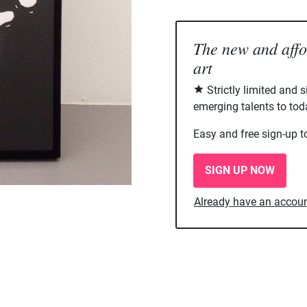
The new and aff
art
Strictly limited and 
emerging talents to tod
Easy and free sign-up t
SIGN UP NOW
Already have an accou