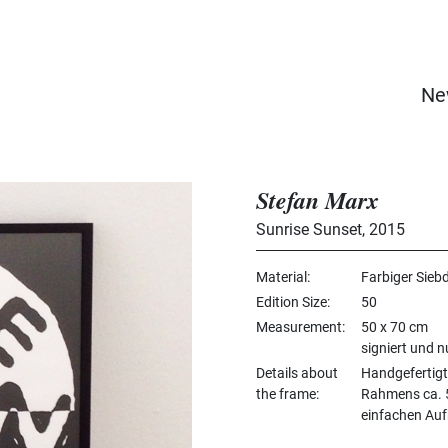
Ne
Stefan Marx
Sunrise Sunset
,
2015
Material
Farbiger Sieb
Edition Size
50
Measurement
50 x 70 cm
signiert und 
Details about
Handgefertig
the frame
Rahmens ca. 5
einfachen Au