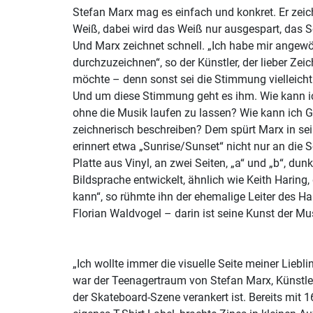
Stefan Marx mag es einfach und konkret. Er zeic
Weiß, dabei wird das Weiß nur ausgespart, das 
Und Marx zeichnet schnell. „Ich habe mir angewö
durchzuzeichnen“, so der Künstler, der lieber Ze
möchte – denn sonst sei die Stimmung vielleicht
Und um diese Stimmung geht es ihm. Wie kann ic
ohne die Musik laufen zu lassen? Wie kann ich 
zeichnerisch beschreiben? Dem spürt Marx in se
erinnert etwa „Sunrise/Sunset“ nicht nur an die 
Platte aus Vinyl, an zwei Seiten, „a“ und „b“, dunk
Bildsprache entwickelt, ähnlich wie Keith Haring
kann“, so rühmte ihn der ehemalige Leiter des H
Florian Waldvogel – darin ist seine Kunst der Mu
„Ich wollte immer die visuelle Seite meiner Liebli
war der Teenagertraum von Stefan Marx, Künstler u
der Skateboard-Szene verankert ist. Bereits mit 1