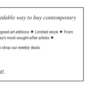
ordable way to buy contemporary
signed art editions
Limited stock
From
ay’s most sought-after artists
o shop our weekly deals
nt?