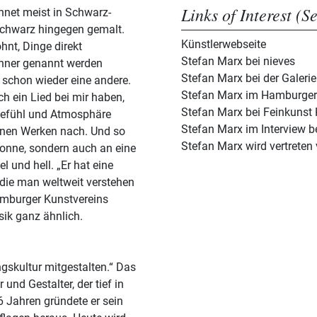
Links of Interest (S
hnet meist in Schwarz-
Schwarz hingegen gemalt.
Künstlerwebseite
hnt, Dinge direkt
Stefan Marx bei nieves
ichner genannt werden
Stefan Marx bei der Galeri
 schon wieder eine andere.
Stefan Marx im Hamburger
h ein Lied bei mir haben,
Stefan Marx bei Feinkunst 
Gefühl und Atmosphäre
Stefan Marx im Interview 
inen Werken nach. Und so
Stefan Marx wird vertreten
Sonne, sondern auch an eine
el und hell. „Er hat eine
, die man weltweit verstehen
amburger Kunstvereins
sik ganz ähnlich.
ngskultur mitgestalten.“ Das
nd Gestalter, der tief in
6 Jahren gründete er sein