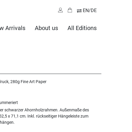
EN/DE
w Arrivals
About us
All Editions
druck, 280g Fine Art Paper
nummeriert
ter schwarzer Ahornholzrahmen. Außenmaße des
2,5 x 71,1 cm. Inkl. rückseitiger Hängeleiste zum
fhängen.