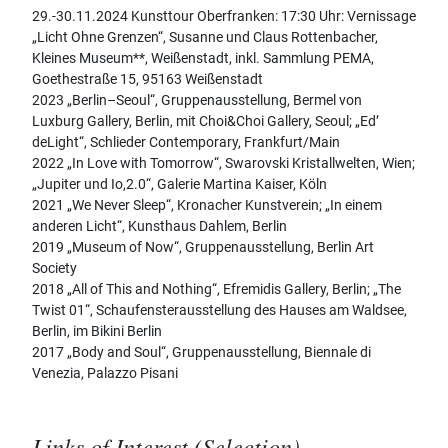
29.-30.11.2024 Kunsttour Oberfranken: 17:30 Uhr: Vernissage
„Licht Ohne Grenzen“, Susanne und Claus Rottenbacher,
Kleines Museum**, Weißenstadt, inkl. Sammlung PEMA,
Goethestraße 15, 95163 Weißenstadt
2023 „Berlin–Seoul“, Gruppenausstellung, Bermel von
Luxburg Gallery, Berlin, mit Choi&Choi Gallery, Seoul; „Ed’
deLight“, Schlieder Contemporary, Frankfurt/Main
2022 „In Love with Tomorrow“, Swarovski Kristallwelten, Wien;
„Jupiter und Io,2.0“, Galerie Martina Kaiser, Köln
2021 „We Never Sleep“, Kronacher Kunstverein; „In einem
anderen Licht“, Kunsthaus Dahlem, Berlin
2019 „Museum of Now“, Gruppenausstellung, Berlin Art
Society
2018 „All of This and Nothing“, Efremidis Gallery, Berlin; „The
Twist 01“, Schaufensterausstellung des Hauses am Waldsee,
Berlin, im Bikini Berlin
2017 „Body and Soul“, Gruppenausstellung, Biennale di
Venezia, Palazzo Pisani
Links of Interest (Selection)