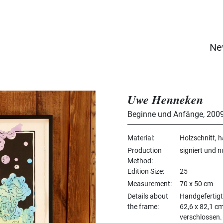
Ne
Uwe Henneken
Beginne und Anfänge
,
200
Material
Holzschnitt, h
Production
signiert und 
Method
Edition Size
25
Measurement
70 x 50 cm
Details about
Handgefertig
the frame
62,6 x 82,1 cm
verschlossen.