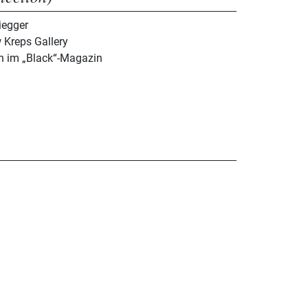
iegger
w Kreps Gallery
n im „Black“-Magazin