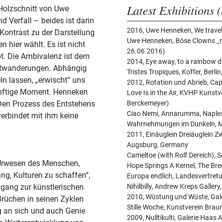
Latest Exhibitions (
Holzschnitt von Uwe
 Verfall – beides ist darin
2016, Uwe Henneken, We travele
Uwe Henneken, Böse Clowns _re
 hier wählt. Es ist nicht
26.06.2016)
t. Die Ambivalenz ist dem
2014, Eye away, to a rainbow d
Gratwanderungen. Abhängig
Tristes Tropiques, Koffer, Berl
ln lassen, „erwischt“ uns
2012, Rotation und Abrieb, Capi
künftige Moment. Henneken
Love Is in the Air, KVHP Kuns
Den Prozess des Entstehens
Berckemeyer)
Ciao Nemi, Annarumma, Naples,
verbindet mit ihm keine
Wahrnehmungen im Dunkeln, Me
2011, Einäuglein Dreiäuglein Z
Augsburg, Germany
Cameltoe (with Rolf Dereich), S
 Urwesen des Menschen,
Hope Springs A Kernel, The Bre
ng, Kulturen zu schaffen“,
Europa endlich, Landesvertret
gang zur künstlerischen
Nihilbilly, Andrew Kreps Galler
2010, Wüstung und Wüste, Gale
 Brüchen in seinen Zyklen
Stille Woche, Kunstverein Br
g an sich und auch Genie
2009, Nulltikulti, Galerie Haas 