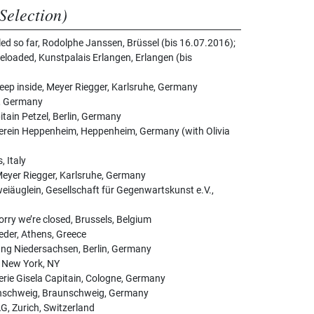
Selection)
d so far, Rodolphe Janssen, Brüssel (bis 16.07.2016);
loaded, Kunstpalais Erlangen, Erlangen (bis
eep inside, Meyer Riegger, Karlsruhe, Germany
in, Germany
tain Petzel, Berlin, Germany
tverein Heppenheim, Heppenheim, Germany (with Olivia
 Italy
yer Riegger, Karlsruhe, Germany
weiäuglein, Gesellschaft für Gegenwartskunst e.V.,
orry we’re closed, Brussels, Belgium
eder, Athens, Greece
ung Niedersachsen, Berlin, Germany
y, New York, NY
rie Gisela Capitain, Cologne, Germany
aunschweig, Braunschweig, Germany
AG, Zurich, Switzerland