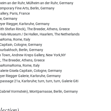
im an der Ruhr, Mülheim an der Ruhr, Germany
temporary Fine Arts, Berlin, Germany
llery, Paris, France
he, Germany
eyer Riegger, Karlsruhe, Germany
ith Stefan Rinck), The Breeder, Athens, Greece
Hals-Museum / De Hallen, Haarlem, The Netherlands
maRoma, Rome, Italy
 Capitain, Cologne, Germany
ourbakhsch, Berlin, Germany
gn Town, Andrew Kreps Gallery, New York,NY
, The Breeder, Athens, Greece
RomaRomaRoma, Rome, Italy
Galerie Gisela Capitain, Cologne, Germany
yer Riegger Galerie, Karlsruhe, Germany
assage 21a, Karlsruhe; turn, turn, turn, Galerie Giti
h Gabriel Vormstein), Montparnasse, Berlin, Germany
election)