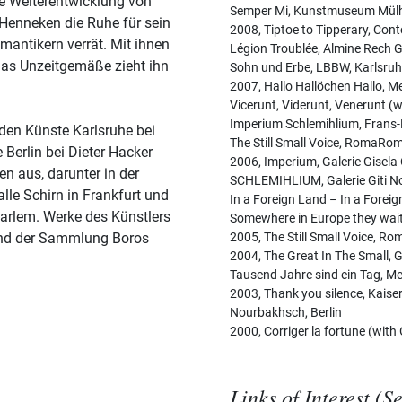
ste Weiterentwicklung von
Semper Mi, Kunstmuseum Mülhe
enneken die Ruhe für sein
2008, Tiptoe to Tipperary, Con
antikern verrät. Mit ihnen
Légion Troublée, Almine Rech Ga
 das Unzeitgemäße zieht ihn
Sohn und Erbe, LBBW, Karlsru
2007, Hallo Hallöchen Hallo, M
Vicerunt, Viderunt, Venerunt (w
Imperium Schlemihlium, Frans-
den Künste Karlsruhe bei
The Still Small Voice, RomaRo
Berlin bei Dieter Hacker
2006, Imperium, Galerie Gisela
n aus, darunter in der
SCHLEMIHLIUM, Galerie Giti N
le Schirn in Frankfurt und
In a Foreign Land – In a Forei
rlem. Werke des Künstlers
Somewhere in Europe they wait
und der Sammlung Boros
2005, The Still Small Voice, 
2004, The Great In The Small, 
Tausend Jahre sind ein Tag, Me
2003, Thank you silence, Kaiserp
Nourbakhsch, Berlin
2000, Corriger la fortune (wit
Links of Interest (S