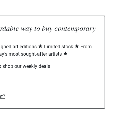
ordable way to buy contemporary
signed art editions
Limited stock
From
ay’s most sought-after artists
o shop our weekly deals
nt?