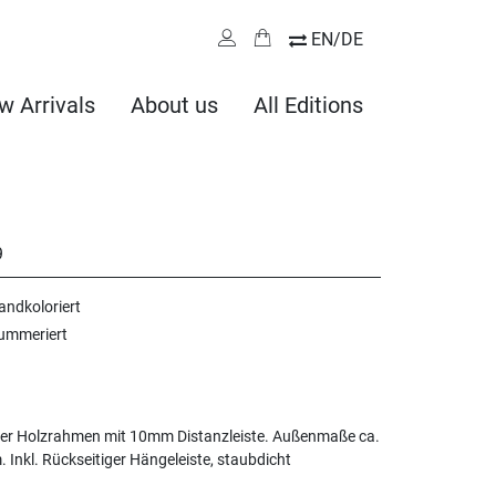
EN/DE
w Arrivals
About us
All Editions
9
andkoloriert
nummeriert
ter Holzrahmen mit 10mm Distanzleiste. Außenmaße ca.
. Inkl. Rückseitiger Hängeleiste, staubdicht