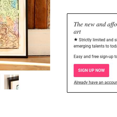
The new and aff
art
Strictly limited and 
emerging talents to tod
Easy and free sign-up t
SIGN UP NOW
Already have an accou