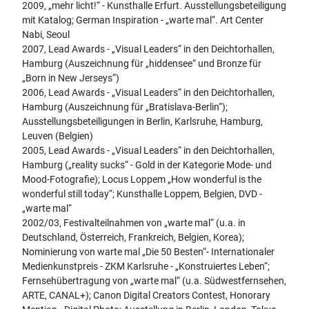
2009, „mehr licht!“ - Kunsthalle Erfurt. Ausstellungsbeteiligung
mit Katalog; German Inspiration - „warte mal“. Art Center
Nabi, Seoul
2007, Lead Awards - „Visual Leaders“ in den Deichtorhallen,
Hamburg (Auszeichnung für „hiddensee“ und Bronze für
„Born in New Jerseys“)
2006, Lead Awards - „Visual Leaders“ in den Deichtorhallen,
Hamburg (Auszeichnung für „Bratislava-Berlin“);
Ausstellungsbeteiligungen in Berlin, Karlsruhe, Hamburg,
Leuven (Belgien)
2005, Lead Awards - „Visual Leaders“ in den Deichtorhallen,
Hamburg („reality sucks“ - Gold in der Kategorie Mode- und
Mood-Fotografie); Locus Loppem „How wonderful is the
wonderful still today“; Kunsthalle Loppem, Belgien, DVD -
„warte mal“
2002/03, Festivalteilnahmen von „warte mal“ (u.a. in
Deutschland, Österreich, Frankreich, Belgien, Korea);
Nominierung von warte mal „Die 50 Besten“- Internationaler
Medienkunstpreis - ZKM Karlsruhe - „Konstruiertes Leben“;
Fernsehübertragung von „warte mal“ (u.a. Südwestfernsehen,
ARTE, CANAL+); Canon Digital Creators Contest, Honorary