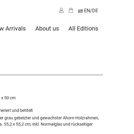
EN/DE
w Arrivals
About us
All Editions
0 x 50 cm
eriert und betitelt
er grau gebeizter und gewachster Ahorn-Holzrahmen,
 55,2 x 55,2 cm, inkl. Normalglas und rückseitiger