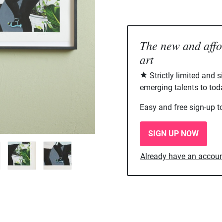
The new and aff
art
Strictly limited and 
emerging talents to tod
Easy and free sign-up t
SIGN UP NOW
Already have an accou