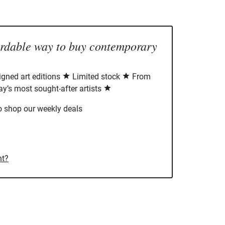
ordable way to buy contemporary
signed art editions
Limited stock
From
ay’s most sought-after artists
o shop our weekly deals
nt?