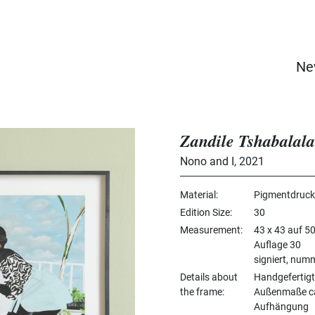
Ne
Zandile Tshabalala
Nono and I
,
2021
Material
Pigmentdruck
Edition Size
30
Measurement
43 x 43 auf 5
Auflage 30
signiert, numm
Details about
Handgefertigt
the frame
Außenmaße ca.
Aufhängung