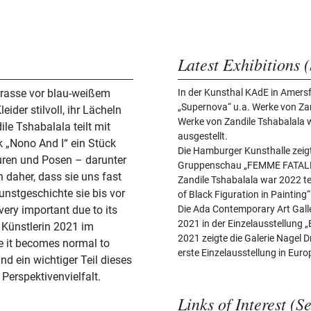
Latest Exhibitions (
rrasse vor blau-weißem
In der Kunsthal KAdE in Amers
„Supernova“ u.a. Werke von Za
der stilvoll, ihr Lächeln
Werke von Zandile Tshabalala w
le Tshabalala teilt mit
ausgestellt.
 „Nono And I“ ein Stück
Die Hamburger Kunsthalle zeig
iguren und Posen – darunter
Gruppenschau „FEMME FATALE.
 daher, dass sie uns fast
Zandile Tshabalala war 2022 t
unstgeschichte sie bis vor
of Black Figuration in Paintin
very important due to its
Die Ada Contemporary Art Galle
2021 in der Einzelausstellung „
e Künstlerin 2021 im
2021 zeigte die Galerie Nagel D
e it becomes normal to
erste Einzelausstellung in Euro
nd ein wichtiger Teil dieses
Perspektivenvielfalt.
Links of Interest (S