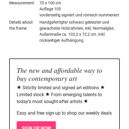
Measurement
70 x 100 cm
Auflage 105
vorderseitig signiert und römisch nummeriert
Details about
Handgefertigter schwarz gebeizter und
the frame
gewachster Holzrahmen, inkl. Normalglas.
Außenmaße ca. 102,2 x 72,2 cm. Inkl.
rückseitiger Aufhängung
The new and affordable way to
buy contemporary art
Strictly limited and signed art editions
Limited stock
From emerging talents to
today’s most sought-after artists
Easy and free sign-up to shop our weekly deals
SIGN UP NOW