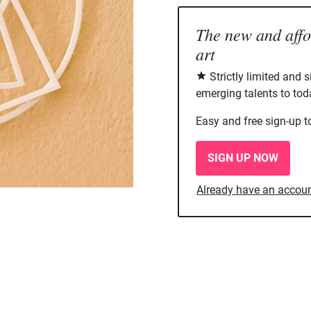
The new and aff
art
Strictly limited and 
emerging talents to tod
Easy and free sign-up t
SIGN UP NOW
Already have an accou