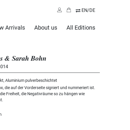
EN/DE
w Arrivals
About us
All Editions
ns & Sarah Bohn
2014
t, Aluminium pulverbeschichtet
ox, die auf der Vorderseite signiert und nummeriert ist.
 die Freiheit, die Negativräume so zu hängen wie
t.
m