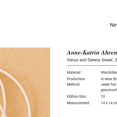
Ne
Anne-Katrin Ahre
Venus and Serena 'break'
,
Material
Wandobjek
Production
In einer B
Method
Jeder hat
gewünsch
Edition Size
10
Measurement
14 x 14 c