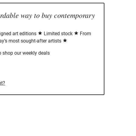
ordable way to buy contemporary
signed art editions
Limited stock
From
ay’s most sought-after artists
o shop our weekly deals
nt?