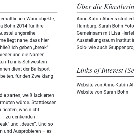
Über die Künstleri
 erhältlichen Wandobjekte,
Anne-Katrin Ahrens studier
ra Bohn 2014 für ihre
Hamburg, Sarah Bohn Fotogr
Ausstellungsreihe
Gemeinsam mit Lisa Herfeld
e liegt nahe, dass hier
Ausstellungsraum Institut in
hließlich geben „break“
Solo- wie auch Gruppenpr
 wieder und die Namen
ten Tennis-Schwestern
Links of Interest (S
nnen dient der Ballsport
beiten, für den Zweiklang
Website von Anne-Katrin A
Website von Sarah Bohn
ie zarten, weiß lackierten
vermuten würde. Stattdessen
 richten, was nicht
n ‒ zu denkenden ‒
reak“ und „deuce“. Und so
n und Ausprobieren – es