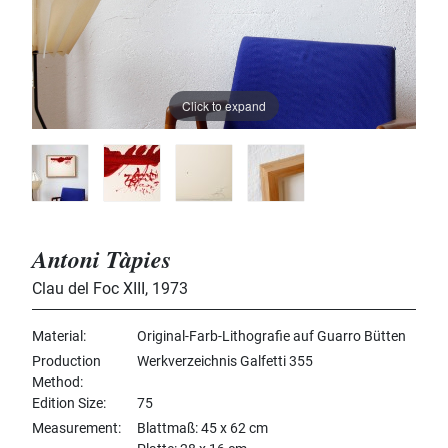
Click to expand
Antoni Tàpies
Clau del Foc XIII
,
1973
Material
Original-Farb-Lithografie auf Guarro Bütten
Production
Werkverzeichnis Galfetti 355
Method
Edition Size
75
Measurement
Blattmaß: 45 x 62 cm