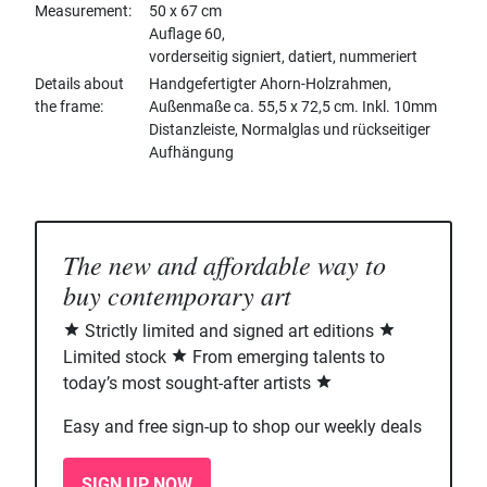
Measurement
50 x 67 cm
Auflage 60,
vorderseitig signiert, datiert, nummeriert
Details about
Handgefertigter Ahorn-Holzrahmen,
the frame
Außenmaße ca. 55,5 x 72,5 cm. Inkl. 10mm
Distanzleiste, Normalglas und rückseitiger
Aufhängung
The new and affordable way to
buy contemporary art
Strictly limited and signed art editions
Limited stock
From emerging talents to
today’s most sought-after artists
Easy and free sign-up to shop our weekly deals
SIGN UP NOW