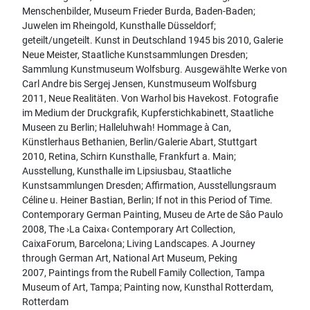
Menschenbilder, Museum Frieder Burda, Baden-Baden;
Juwelen im Rheingold, Kunsthalle Düsseldorf;
geteilt/ungeteilt. Kunst in Deutschland 1945 bis 2010, Galerie
Neue Meister, Staatliche Kunstsammlungen Dresden;
Sammlung Kunstmuseum Wolfsburg. Ausgewählte Werke von
Carl Andre bis Sergej Jensen, Kunstmuseum Wolfsburg
2011, Neue Realitäten. Von Warhol bis Havekost. Fotografie
im Medium der Druckgrafik, Kupferstichkabinett, Staatliche
Museen zu Berlin; Halleluhwah! Hommage à Can,
Künstlerhaus Bethanien, Berlin/Galerie Abart, Stuttgart
2010, Retina, Schirn Kunsthalle, Frankfurt a. Main;
Ausstellung, Kunsthalle im Lipsiusbau, Staatliche
Kunstsammlungen Dresden; Affirmation, Ausstellungsraum
Céline u. Heiner Bastian, Berlin; If not in this Period of Time.
Contemporary German Painting, Museu de Arte de Sâo Paulo
2008, The ›La Caixa‹ Contemporary Art Collection,
CaixaForum, Barcelona; Living Landscapes. A Journey
through German Art, National Art Museum, Peking
2007, Paintings from the Rubell Family Collection, Tampa
Museum of Art, Tampa; Painting now, Kunsthal Rotterdam,
Rotterdam