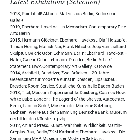
Latest Exhibitions (Selection)
2023, Paint it all! Aktuelle Malerei aus Berlin, Berlinische
Galerie
2019, Eberhard Havekost. In Memoriam, Contemporary Fine
Arts Berlin
2015, Hermann Glöckner, Eberhard Havekost, Olaf Holzapfel,
Tilman Hornig, Manish Nai, Frank Nitsche, Joep van Liefland –
Skulptur, Galerie Gebr. Lehmann, Berlin; Eberhard Havekost –
Natur, Galerie Gebr. Lehmann, Dresden; Berlin Artists'
Statement, BWA Contemporary Art Gallery, Katowice
2014, Architekt, Busdriver, Zwei Brücken ‒ 20 Jahre
Gesellschaft für moderne Kunst in Dresden, Lipsiusbau,
Dresden; Room Service, Staatliche Kunsthalle Baden-Baden
2013, Titel, Museum Küppersmühle, Duisburg; Cosmos Now,
White Cube, London; The Legend of the Shelves, Autocenter,
Berlin; Land in Sicht!, Museum der Moderne Salzburg;
Sachsen. Werke aus der Sammlung Deutsche Bank, Museum
der bildenden Künste Leipzig
2012, Art and Press. Kunst. Wahrheit. Wirklichkeit, Martin-
Gropius-Bau, Berlin/ZKM Karlsruhe; Eberhard Havekost. Die
Sammlung MAP, Museum der Moderne Salzburg;