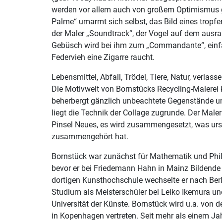
werden vor allem auch von großem Optimismus g
Palme“ umarmt sich selbst, das Bild eines trop
der Maler „Soundtrack“, der Vogel auf dem ausr
Gebüsch wird bei ihm zum „Commandante“, einfa
Federvieh eine Zigarre raucht.
Lebensmittel, Abfall, Trödel, Tiere, Natur, verlas
Die Motivwelt von Bornstücks Recycling-Malerei 
beherbergt gänzlich unbeachtete Gegenstände un
liegt die Technik der Collage zugrunde. Der Maler
Pinsel Neues, es wird zusammengesetzt, was urs
zusammengehört hat.
Bornstück war zunächst für Mathematik und Phil
bevor er bei Friedemann Hahn in Mainz Bildende 
dortigen Kunsthochschule wechselte er nach Berl
Studium als Meisterschüler bei Leiko Ikemura u
Universität der Künste. Bornstück wird u.a. von 
in Kopenhagen vertreten. Seit mehr als einem Ja