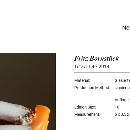
Ne
Fritz Bornstück
Tête-à-Tête
,
2018
Material
Glasiert
Production Method
signiert
Auflage: 
Edition Size
10
Measurement
5 x 3,5 x