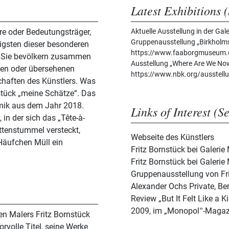
Latest Exhibitions (
ire oder Bedeutungsträger,
Aktuelle Ausstellung in der Ga
Gruppenausstellung „Birkholm
sigsten dieser besonderen
https://www.faaborgmuseum.d
. Sie bevölkern zusammen
Ausstellung „Where Are We Now“
nen oder übersehenen
https://www.nbk.org/ausstel
chaften des Künstlers. Was
stück „meine Schätze“. Das
ramik aus dem Jahr 2018.
Links of Interest (S
in der sich das „Tête-à-
ttenstummel versteckt,
Webseite des Künstlers
Häufchen Müll ein
Fritz Bornstück bei Galerie 
Fritz Bornstück bei Galeri
Gruppenausstellung von Fr
Alexander Ochs Private, Ber
Review „But It Felt Like a 
2009, im „Monopol‟-Magaz
den Malers Fritz Bornstück
volle Titel, seine Werke