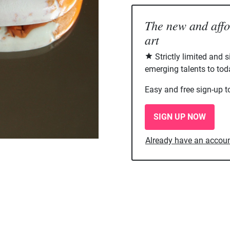
The new and aff
art
Strictly limited and 
emerging talents to tod
Easy and free sign-up t
SIGN UP NOW
Already have an accou