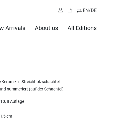
EN/DE
w Arrivals
About us
All Editions
e Keramik in Streichholzschachtel
 und nummeriert (auf der Schachtel)
10, II Auflage
 1,5 cm