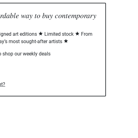
ordable way to buy contemporary
signed art editions
Limited stock
From
ay’s most sought-after artists
o shop our weekly deals
nt?