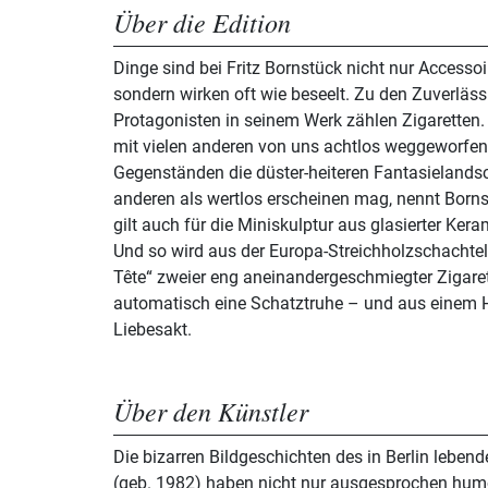
Über die Edition
Dinge sind bei Fritz Bornstück nicht nur Accesso
sondern wirken oft wie beseelt. Zu den Zuverläs
Protagonisten in seinem Werk zählen Zigaretten
mit vielen anderen von uns achtlos weggeworfe
Gegenständen die düster-heiteren Fantasielands
anderen als wertlos erscheinen mag, nennt Born
gilt auch für die Miniskulptur aus glasierter Ke
Und so wird aus der Europa-Streichholzschachtel, 
Tête“ zweier eng aneinandergeschmiegter Zigare
automatisch eine Schatztruhe – und aus einem 
Liebesakt.
Über den Künstler
Die bizarren Bildgeschichten des in Berlin leben
(geb. 1982) haben nicht nur ausgesprochen humor