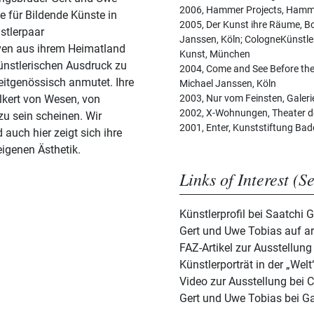
2006, Hammer Projects, Hamm
e für Bildende Künste in
2005, Der Kunst ihre Räume, Bo
stlerpaar
Janssen, Köln; CologneKünstle
ven aus ihrem Heimatland
Kunst, München
ünstlerischen Ausdruck zu
2004, Come and See Before the T
eitgenössisch anmutet. Ihre
Michael Janssen, Köln
ölkert von Wesen, von
2003, Nur vom Feinsten, Galer
2002, X-Wohnungen, Theater de
u sein scheinen. Wir
2001, Enter, Kunststiftung Ba
auch hier zeigt sich ihre
eigenen Ästhetik.
Links of Interest (S
Künstlerprofil bei Saatchi 
Gert und Uwe Tobias auf ar
FAZ-Artikel zur Ausstellung
Künstlerporträt in der „Welt
Video zur Ausstellung bei C
Gert und Uwe Tobias bei G