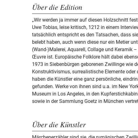
Über die Edition
„Wir werden ja immer auf diesen Holzschnitt fest
Uwe Tobias, leise kritisch, 1212 in einem Intervi
tatsächlich entspricht es den Tatsachen, dass si
belebt haben, auch wenn diese nur ein Metier unt
(Wand-)Malerei, Aquarell, Collage und Keramik – i
Œuvre ist. Europäische Folklore hält dabei ebenso
1973 in Siebenbürgen geborenen Zwillinge wie d
Konstruktivismus, surrealistische Elemente oder 
haben die Künstler eine ganz persönliche, eindri
gefunden. Werke von ihnen sind u.a. im New Y
Museum in Los Angeles, in den Kupferstichkabine
sowie in der Sammlung Goetz in München vertre
Über die Künstler
Märchenerzähler sind sie, die rumänischen Zwill