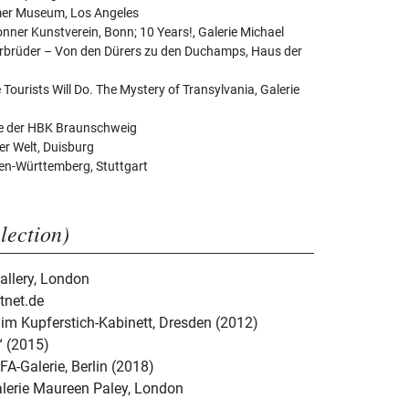
er Museum, Los Angeles
nner Kunstverein, Bonn; 10 Years!, Galerie Michael
rbrüder – Von den Dürers zu den Duchamps, Haus der
ourists Will Do. The Mystery of Transylvania, Galerie
ie der HBK Braunschweig
r Welt, Duisburg
den-Württemberg, Stuttgart
election)
Gallery, London
tnet.de
 im Kupferstich-Kabinett, Dresden (2012)
“ (2015)
FA-Galerie, Berlin (2018)
alerie Maureen Paley, London