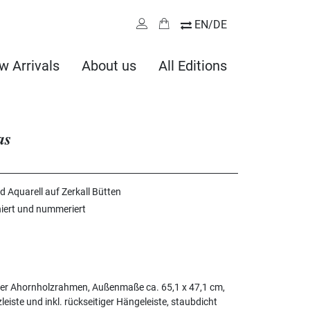
EN/DE
w Arrivals
About us
All Editions
as
d Aquarell auf Zerkall Bütten
niert und nummeriert
er Ahornholzrahmen, Außenmaße ca. 65,1 x 47,1 cm,
iste und inkl. rückseitiger Hängeleiste, staubdicht