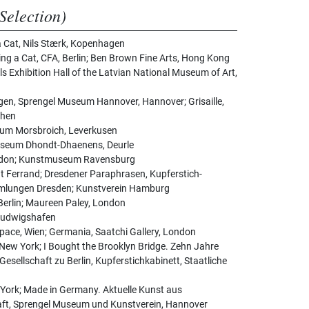
Selection)
 Cat, Nils Stærk, Kopenhagen
g a Cat, CFA, Berlin; Ben Brown Fine Arts, Hong Kong
als Exhibition Hall of the Latvian National Museum of Art,
gen, Sprengel Museum Hannover, Hannover; Grisaille,
chen
eum Morsbroich, Leverkusen
useum Dhondt-Dhaenens, Deurle
ondon; Kunstmuseum Ravensburg
 Ferrand; Dresdener Paraphrasen, Kupferstich-
mmlungen Dresden; Kunstverein Hamburg
Berlin; Maureen Paley, London
Ludwigshafen
pace, Wien; Germania, Saatchi Gallery, London
w York; I Bought the Brooklyn Bridge. Zehn Jahre
sellschaft zu Berlin, Kupferstichkabinett, Staatliche
York; Made in Germany. Aktuelle Kunst aus
aft, Sprengel Museum und Kunstverein, Hannover