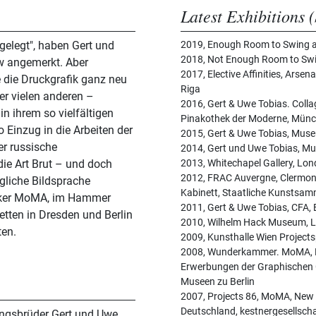
Latest Exhibitions (
gelegt", haben Gert und
2019, Enough Room to Swing a
2018, Not Enough Room to Swin
ew angemerkt. Aber
2017, Elective Affinities, Arsen
e die Druckgrafik ganz neu
Riga
er vielen anderen –
2016, Gert & Uwe Tobias. Colla
n ihrem so vielfältigen
Pinakothek der Moderne, Mün
 Einzug in die Arbeiten der
2015, Gert & Uwe Tobias, Mus
er russische
2014, Gert und Uwe Tobias, M
die Art Brut – und doch
2013, Whitechapel Gallery, L
2012, FRAC Auvergne, Clermont
ngliche Bildsprache
Kabinett, Staatliche Kunstsa
orker MoMA, im Hammer
2011, Gert & Uwe Tobias, CFA, 
tten in Dresden und Berlin
2010, Wilhelm Hack Museum, 
ten.
2009, Kunsthalle Wien Projects
2008, Wunderkammer. MoMA, Ne
Erwerbungen der Graphischen Ge
Museen zu Berlin
2007, Projects 86, MoMA, New 
Deutschland, kestnergesellsch
ingsbrüder Gert und Uwe