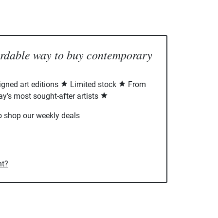
ordable way to buy contemporary
signed art editions
Limited stock
From
ay’s most sought-after artists
o shop our weekly deals
nt?