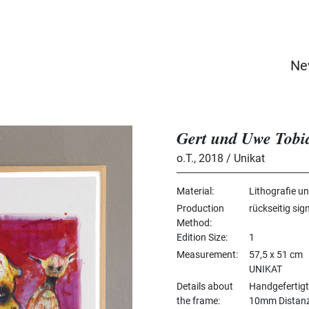
Ne
Gert und Uwe Tobi
o.T.
,
2018 / Unikat
Material
Lithografie un
Production
rückseitig sig
Method
Edition Size
1
Measurement
57,5 x 51 cm
UNIKAT
Details about
Handgefertigt
the frame
10mm Distanzle