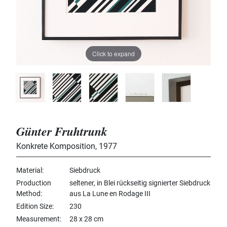
Click to expand
Günter Fruhtrunk
Konkrete Komposition
,
1977
Material
Siebdruck
Production
seltener, in Blei rückseitig signierter Siebdruck
Method
aus La Lune en Rodage III
Edition Size
230
Measurement
28 x 28 cm