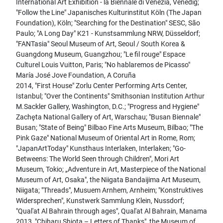
International Art Exhibition - la Biennale di Venezia, Venedig;
"Follow the Line" Japanisches Kulturinstitut Köln (The Japan
Foundation), Köln; "Searching for the Destination" SESC, São
Paulo; "A Long Day" K21 - Kunstsammlung NRW, Düsseldorf;
"FANTasia" Seoul Museum of Art, Seoul / South Korea &
Guangdong Museum, Guangzhou; "Le fil rouge" Espace
Culturel Louis Vuitton, Paris; "No hablaremos de Picasso"
María José Jove Foundation, A Coruña
2014, "First House" Zorlu Center Performing Arts Center,
Istanbul; "Over the Continents" Smithsonian Institution Arthur
M.Sackler Gallery, Washington, D.C.; "Progress and Hygiene"
Zachęta National Gallery of Art, Warschau; "Busan Biennale"
Busan; "State of Being" Bilbao Fine Arts Museum, Bilbao; "The
Pink Gaze" National Museum of Oriental Art in Rome, Rom;
"JapanArtToday" Kunsthaus Interlaken, Interlaken; "Go-
Betweens: The World Seen through Children", Mori Art
Museum, Tokio; „Adventure in Art, Masterpiece of the National
Museum of Art, Osaka", the Niigata Bandaijima Art Museum,
Niigata; "Threads", Musuem Arnhem, Arnheim; "Konstruktives
Widersprechen", Kunstwerk Sammlung Klein, Nussdorf;
"Qual'at Al Bahrain through ages", Qual'at Al Bahrain, Manama
2013, "Chiharu Shiota – Letters of Thanks", the Museum of