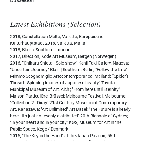
Düsseldorf.
Latest Exhibitions (Selection)
2018, Constellation Malta, Valletta, Europäische
Kulturhauptstadt 2018, Valletta, Malta
2018, Blain / Southern, London
2017, Direction, Kode Art Museum, Bergen (Norwegen)
2016, “Chiharu Shiota - Solo show” Kenji Taki Gallery, Nagoya;
“Uncertain Journey” Blain | Southern, Berlin; "Follow the Line"
Mimmo Scognamiglio Artecontemporanea, Mailand; “Spider's
Thread - Spinning images of Japanese beauty” Toyota
Municipal Museum of Art, Aichi; "From here until Eternity"
Maison Particulière, Brüssel; Melbourne Festival, Melbourne;
"Collection 2 - Diray" 21st Century Museum of Contemporary
Art, Kanazawa; "Art Unlimited" Art Basel; "The Future is already
here - It's just not evenly distributed" 20th Biennale of Sydney;
"In your heart and in your city" KØS, Museum for Art in the
Public Space, Køge / Denmark
2015, "The Key in the Hand" at the Japan Pavilion, 56th