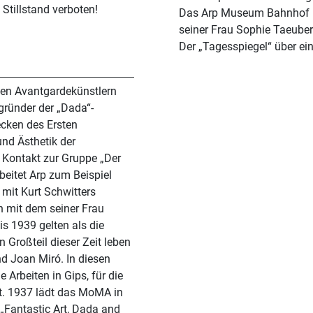
 Stillstand verboten!
Das Arp Museum Bahnhof R
seiner Frau Sophie Taeuber
Der „Tagesspiegel“ über ein
en Avantgardekünstlern
egründer der „Dada“-
ecken des Ersten
und Ästhetik der
r Kontakt zur Gruppe „Der
beitet Arp zum Beispiel
 mit Kurt Schwitters
 mit dem seiner Frau
s 1939 gelten als die
 Großteil dieser Zeit leben
nd Joan Miró. In diesen
 Arbeiten in Gips, für die
lt. 1937 lädt das MoMA in
 „Fantastic Art, Dada and