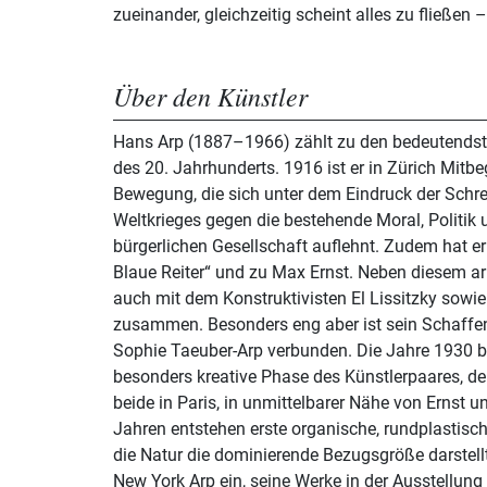
zueinander, gleichzeitig scheint alles zu fließen –
Über den Künstler
Hans Arp (1887–1966) zählt zu den bedeutendst
des 20. Jahrhunderts. 1916 ist er in Zürich Mitb
Bewegung, die sich unter dem Eindruck der Schr
Weltkrieges gegen die bestehende Moral, Politik 
bürgerlichen Gesellschaft auflehnt. Zudem hat e
Blaue Reiter“ und zu Max Ernst. Neben diesem ar
auch mit dem Konstruktivisten El Lissitzky sowie
zusammen. Besonders eng aber ist sein Schaffen
Sophie Taeuber-Arp verbunden. Die Jahre 1930 bi
besonders kreative Phase des Künstlerpaares, den
beide in Paris, in unmittelbarer Nähe von Ernst u
Jahren entstehen erste organische, rundplastische
die Natur die dominierende Bezugsgröße darstel
New York Arp ein, seine Werke in der Ausstellung