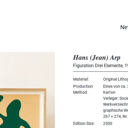
Ne
Hans (Jean) Arp
Figuration Drei Elemente
,
1
Material
Original Litho
Production
Eines von ca.
Method
Karton
Verleger: Soci
Werkverzeichni
graphische We
267 + 274, Nr
Edition Size
2500