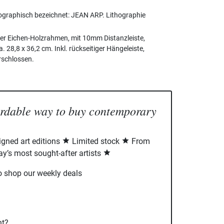
pographisch bezeichnet: JEAN ARP. Lithographie
er Eichen-Holzrahmen, mit 10mm Distanzleiste,
28,8 x 36,2 cm. Inkl. rückseitiger Hängeleiste,
rschlossen.
ordable way to buy contemporary
signed art editions
Limited stock
From
ay’s most sought-after artists
o shop our weekly deals
nt?