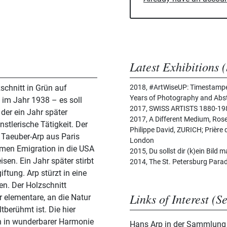
Latest Exhibitions (
schnitt in Grün auf
2018, #ArtWiseUP: Timestamped 
Years of Photography and Abst
 im Jahr 1938 – es soll
2017, SWISS ARTISTS 1880-198
 der ein Jahr später
2017, A Different Medium, Ros
stlerische Tätigkeit. Der
Philippe David, ZURICH; Prière
 Taeuber-Arp aus Paris
London
men Emigration in die USA
2015, Du sollst dir (k)ein Bild
isen. Ein Jahr später stirbt
2014, The St. Petersburg Parad
tung. Arp stürzt in eine
en. Der Holzschnitt
Links of Interest (S
ür elementare, an die Natur
tberühmt ist. Die hier
h in wunderbarer Harmonie
Hans Arp in der Sammlung 