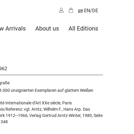
EN/DE
w Arrivals
About us
All Editions
962
grafie
 3.000 unsignierten Exemplaren auf glattem Weißen
eté Internationale d’Art XXe siècle, Paris
s/Referenz: vgl. Arntz, Wilhelm F., Hans Arp. Das
rk 1912‒1966, Verlag Gertrud Arntz-Winter, 1980, Seite
. 348