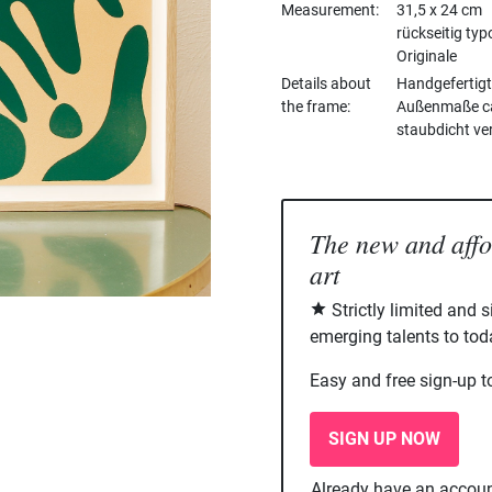
Measurement
31,5 x 24 cm
rückseitig ty
Originale
Details about
Handgefertigt
the frame
Außenmaße ca. 
staubdicht ve
The new and aff
art
Strictly limited and 
emerging talents to tod
Easy and free sign-up t
SIGN UP NOW
Already have an accou