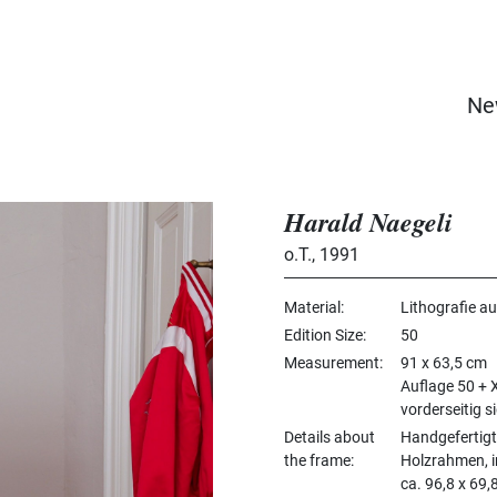
Ne
Harald Naegeli
o.T.
,
1991
Material
Lithografie au
Edition Size
50
Measurement
91 x 63,5 cm
Auflage 50 + 
vorderseitig 
Details about
Handgefertig
the frame
Holzrahmen, 
ca. 96,8 x 69,