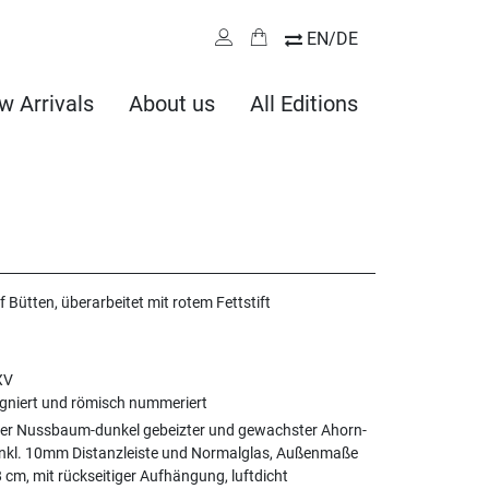
EN/DE
w Arrivals
About us
All Editions
f Bütten, überarbeitet mit rotem Fettstift
XV
signiert und römisch nummeriert
ter Nussbaum-dunkel gebeizter und gewachster Ahorn-
inkl. 10mm Distanzleiste und Normalglas, Außenmaße
8 cm, mit rückseitiger Aufhängung, luftdicht