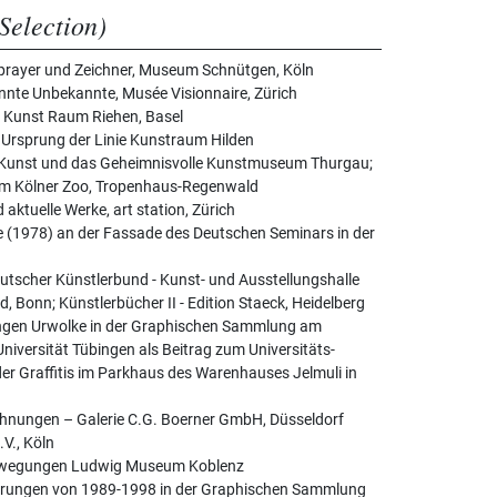
Selection)
 Sprayer und Zeichner, Museum Schnütgen, Köln
nnte Unbekannte, Musée Visionnaire, Zürich
y, Kunst Raum Riehen, Basel
 Ursprung der Linie Kunstraum Hilden
. Kunst und das Geheimnisvolle Kunstmuseum Thurgau;
im Kölner Zoo, Tropenhaus-Regenwald
 aktuelle Werke, art station, Zürich
e (1978) an der Fassade des Deutschen Seminars in der
eutscher Künstlerbund - Kunst- und Ausstellungshalle
, Bonn; Künstlerbücher II - Edition Staeck, Heidelberg
ungen Urwolke in der Graphischen Sammlung am
Universität Tübingen als Beitrag zum Universitäts-
er Graffitis im Parkhaus des Warenhauses Jelmuli in
ichnungen – Galerie C.G. Boerner GmbH, Düsseldorf
.V., Köln
bewegungen Ludwig Museum Koblenz
ierungen von 1989-1998 in der Graphischen Sammlung