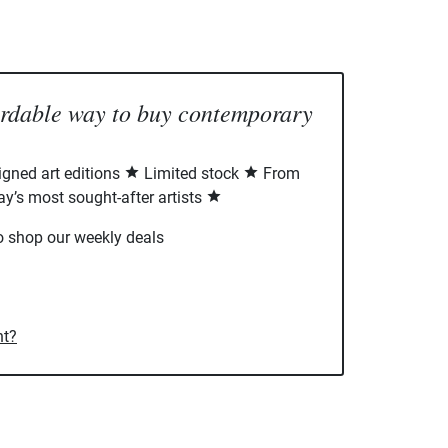
ordable way to buy contemporary
signed art editions
Limited stock
From
ay’s most sought-after artists
o shop our weekly deals
nt?