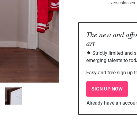
verschlossen.
The new and aff
art
Strictly limited and 
emerging talents to tod
Easy and free sign-up t
SIGN UP NOW
Already have an accou