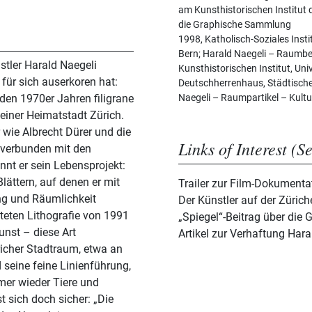
am Kunsthistorischen Institut 
die Graphische Sammlung
1998, Katholisch-Soziales Insti
Bern; Harald Naegeli – Raum
nstler Harald Naegeli
Kunsthistorischen Institut, Un
für sich auserkoren hat:
Deutschherrenhaus, Städtisch
n den 1970er Jahren filigrane
Naegeli – Raumpartikel – Kult
iner Heimatstadt Zürich.
r wie Albrecht Dürer und die
Links of Interest (S
e verbunden mit den
nt er sein Lebensprojekt:
lättern, auf denen er mit
Trailer zur Film-Dokumenta
ng und Räumlichkeit
Der Künstler auf der Züriche
„Spiegel“-Beitrag über die
unst – diese Art
Artikel zur Verhaftung Hara
richer Stadtraum, etwa an
 seine feine Linienführung,
mer wieder Tiere und
 sich doch sicher: „Die