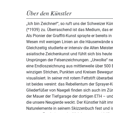
Über den Künstler
„Ich bin Zeichner!“, so ruft uns der Schweizer Kü
(*1939) zu. Überraschend ist das Medium, das er 
Als Pionier der Graffiti-Kunst sprayte er bereits i
Wesen mit wenigen Linien an die Häuserwände se
Gleichzeitig studierte er intensiv die Alten Meiste
asiatische Zeichenkunst und fühlt sich bis heut
Ursprüngen der Felsenzeichnungen. „Urwolke“ nen
eine Endloszeichnung aus mittlerweile über 500 B
winzigen Strichen, Punkten und Kreisen Bewegu
visualisiert. In seiner mit rotem Fettstift überarbeiteten Lithografie von 1991
ist beides vereint: das Rebellentum der Sprayer-K
Gliederfüßer von Naegeli finden sich auch im Zü
der Mauer der Tiefgarage der dortigen ETH – und
die unsere Neugierde weckt. Der Künstler hält im
Naturelemente in seinem Skizzenbuch fest und ist