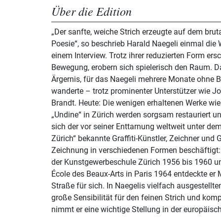
Über die Edition
„Der sanfte, weiche Strich erzeugte auf dem brut
Poesie“, so beschrieb Harald Naegeli einmal die W
einem Interview. Trotz ihrer reduzierten Form ersc
Bewegung, erobern sich spielerisch den Raum. Da
Ärgernis, für das Naegeli mehrere Monate ohne 
wanderte – trotz prominenter Unterstützer wie J
Brandt. Heute: Die wenigen erhaltenen Werke wie
„Undine“ in Zürich werden sorgsam restauriert und konservie
sich der vor seiner Enttarnung weltweit unter d
Zürich“ bekannte Graffiti-Künstler, Zeichner und G
Zeichnung in verschiedenen Formen beschäftigt:
der Kunstgewerbeschule Zürich 1956 bis 1960 un
École des Beaux-Arts in Paris 1964 entdeckte er 
Straße für sich. In Naegelis vielfach ausgestellte
große Sensibilität für den feinen Strich und kom
nimmt er eine wichtige Stellung in der europäisc