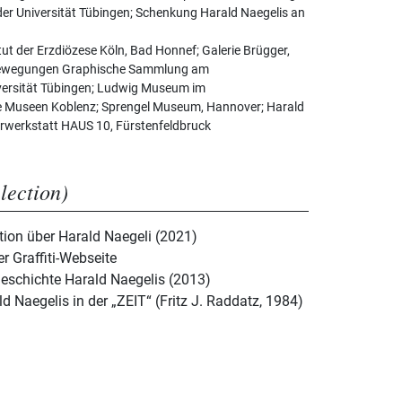
der Universität Tübingen; Schenkung Harald Naegelis an
tut der Erzdiözese Köln, Bad Honnef; Galerie Brügger,
bewegungen Graphische Sammlung am
iversität Tübingen; Ludwig Museum im
e Museen Koblenz; Sprengel Museum, Hannover; Harald
urwerkstatt HAUS 10, Fürstenfeldbruck
election)
tion über Harald Naegeli (2021)
r Graffiti-Webseite
 Geschichte Harald Naegelis (2013)
ld Naegelis in der „ZEIT“ (Fritz J. Raddatz, 1984)