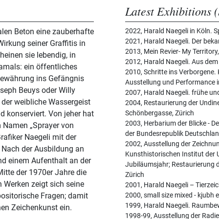
Latest Exhibitions (
alen Beton eine zauberhafte
2022, Harald Naegeli in Köln.
2021, Harald Naegeli. Der beka
irkung seiner Graffitis in
2013, Mein Revier- My Territor
heinen sie lebendig, in
2012, Harald Naegeli. Aus dem
mals: ein öffentliches
2010, Schritte ins Verborgene
Bewährung ins Gefängnis
Ausstellung und Performance 
oseph Beuys oder Willy
2007, Harald Naegeli. frühe und
 der weibliche Wassergeist
2004, Restaurierung der Undin
rt. Von jeher hat
Schönbergasse, Zürich
2003, Herbarium der Blicke - D
em Namen „Sprayer von
der Bundesrepublik Deutschland
rafiker Naegeli mit der
2002, Ausstellung der Zeichn
 Nach der Ausbildung an
Kunsthistorischen Institut der 
d einem Aufenthalt an der
Jubiläumsjahr; Restaurierung d
Mitte der 1970er Jahre die
Zürich
n Werken zeigt sich seine
2001, Harald Naegeli – Tierze
positorische Fragen; damit
2000, small size mixed - kjubh e
1999, Harald Naegeli. Raum
hen Zeichenkunst ein.
1998-99, Ausstellung der Rad