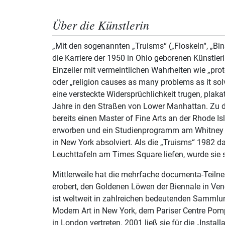
Über die Künstlerin
„Mit den sogenannten „Truisms“ („Floskeln“, „B
die Karriere der 1950 in Ohio geborenen Künstler
Einzeiler mit vermeintlichen Wahrheiten wie „pro
oder „religion causes as many problems as it solve
eine versteckte Widersprüchlichkeit trugen, plakat
Jahre in den Straßen von Lower Manhattan. Zu d
bereits einen Master of Fine Arts an der Rhode I
erworben und ein Studienprogramm am Whitney
in New York absolviert. Als die „Truisms“ 1982 dann auch über die
Leuchttafeln am Times Square liefen, wurde sie 
Mittlerweile hat die mehrfache documenta-Teiln
erobert, den Goldenen Löwen der Biennale in V
ist weltweit in zahlreichen bedeutenden Samm
Modern Art in New York, dem Pariser Centre Pomp
in London vertreten. 2001 ließ sie für die „Install