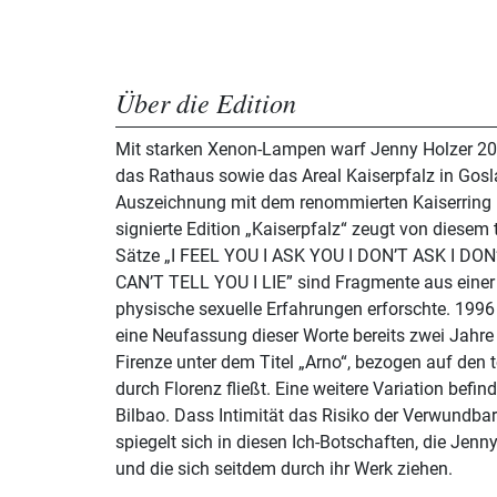
Über die Edition
Mit starken Xenon-Lampen warf Jenny Holzer 200
das Rathaus sowie das Areal Kaiserpfalz in Gosla
Auszeichnung mit dem renommierten Kaiserring i
signierte Edition „Kaiserpfalz“ zeugt von diese
Sätze „I FEEL YOU I ASK YOU I DON’T ASK I DO
CAN’T TELL YOU I LIE” sind Fragmente aus einer f
physische sexuelle Erfahrungen erforschte. 1996 
eine Neufassung dieser Worte bereits zwei Jahre 
Firenze unter dem Titel „Arno“, bezogen auf den 
durch Florenz fließt. Eine weitere Variation befi
Bilbao. Dass Intimität das Risiko der Verwundbark
spiegelt sich in diesen Ich-Botschaften, die Jenn
und die sich seitdem durch ihr Werk ziehen.