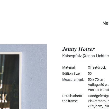
Ne
Jenny Holzer
Kaiserpfalz (Xenon Lichtpr
Material
Offsetdruck
Edition Size
50
Measurement
50 x 70 cm
Auflage 50 e.a
Von der Künstl
Details about
Handgefertigt
the frame
Plakatrahmun
x 52,2 cm, ink