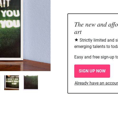
The new and aff
art
Strictly limited and 
emerging talents to tod
Easy and free sign-up t
SIGN UP NOW
Already have an accou