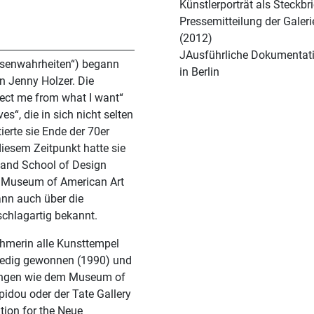
Künstlerporträt als Steckbr
Pressemitteilung der Galer
(2012)
JAusführliche Dokumentatio
insenwahrheiten“) begann
in Berlin
in Jenny Holzer. Die
tect me from what I want“
s“, die in sich nicht selten
ierte sie Ende der 70er
iesem Zeitpunkt hatte sie
sland School of Design
 Museum of American Art
schlagartig bekannt.
ehmerin alle Kunsttempel
enedig gewonnen (1990) und
lungen wie dem Museum of
idou oder der Tate Gallery
ation for the Neue