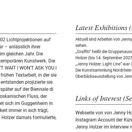
Latest Exhibitions (
2 Lichtprojektionen auf
Aktuell sind Arbeiten von Jen
sehen.
r – anlässlich ihrer
„Graffiti“ heißt die Gruppenau
m gleichen Jahr. Die
Holzer (bis 14. September 2025
m temporären Kunstwerk. Die
„Jenny Holzer: Light Line“ wa
N’T WAIT I WON’T ASK YOU I
Die Kunstsammlung Nordrhein-
rühen Textarbeit, in der sie
Überblicksausstellung von Jenn
entstanden projizierte sie
später auf der Biennale di
Links of Interest (S
toskanischen Fluss, der
ndet sich im Guggenheim in
eit immer in sich trägt,
Webseite von von Jenny Ho
y Holzer damals formulierte,
Instagram Account der Küns
Jenny Holzer im Interview m