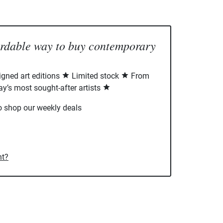
ordable way to buy contemporary
signed art editions
Limited stock
From
ay’s most sought-after artists
o shop our weekly deals
nt?