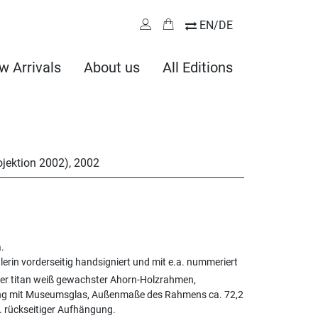
EN/DE
w Arrivals
About us
All Editions
ojektion 2002)
,
2002
.
erin vorderseitig handsigniert und mit e.a. nummeriert
er titan weiß gewachster Ahorn-Holzrahmen,
g mit Museumsglas, Außenmaße des Rahmens ca. 72,2
l. rückseitiger Aufhängung.