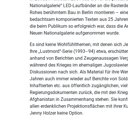
Nationalgalerie“ LED-Laufbänder an die Rasterd
Rohes berühmtem Bau in Berlin montieren – eine
bedachtsam komponierten Texten aus 25 Jahren 
die beim Publikum so erfolgreich war, dass die A
Neuen Nationalgalerie aufgenommen wurde.
Es sind keine Wohlfühlthemen, mit denen sich Je
Ihre „Lustmord“-Serie (1993–94) etwa, erschütter
anhand von Berichten und Zeugenaussagen Verg
während des Krieges im ehemaligen Jugoslawien r
Diskussionen nach sich. Als Material für ihre Werk
Jahren auch immer wieder auf Berichte von Sol
Inhaftierten etc. aus öffentlich zugänglichen, vi
Regierungsdokumenten zurück, die mit den Kriege
Afghanistan in Zusammenhang stehen. Sie konfro
allen erdenklichen Projektionsflächen mit ihrer K
Jenny Holzer keine Option.