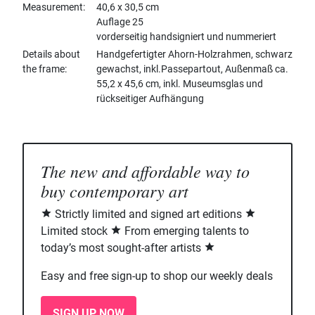
Measurement
40,6 x 30,5 cm
Auflage 25
vorderseitig handsigniert und nummeriert
Details about
Handgefertigter Ahorn-Holzrahmen, schwarz
the frame
gewachst, inkl.Passepartout, Außenmaß ca.
55,2 x 45,6 cm, inkl. Museumsglas und
rückseitiger Aufhängung
The new and affordable way to
buy contemporary art
Strictly limited and signed art editions
Limited stock
From emerging talents to
today’s most sought-after artists
Easy and free sign-up to shop our weekly deals
SIGN UP NOW