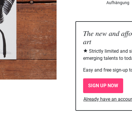
Aufhängung
The new and aff
art
Strictly limited and 
emerging talents to tod
Easy and free sign-up t
SIGN UP NOW
Already have an accou