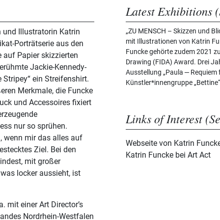
Latest Exhibitions (
und Illustratorin Katrin
„ZU MENSCH – Skizzen und Bli
mit Illustrationen von Katrin 
nikat-Porträtserie aus den
Funcke gehörte zudem 2021 zu 
 auf Papier skizzierten
Drawing (FIDA) Award. Drei Jahr
e berühmte Jackie-Kennedy-
Ausstellung „Paula ‒ Requiem f
 Stripey“ ein Streifenshirt.
Künstler*innengruppe „Bettine“
ußeren Merkmale, die Funcke
uck und Accessoires fixiert
berzeugende
Links of Interest (S
ness nur so sprühen.
h, wenn mir das alles auf
Webseite von Katrin Funck
estecktes Ziel. Bei den
Katrin Funcke bei Art Act
indest, mit großer
 was locker aussieht, ist
 mit einer Art Director’s
Landes Nordrhein-Westfalen