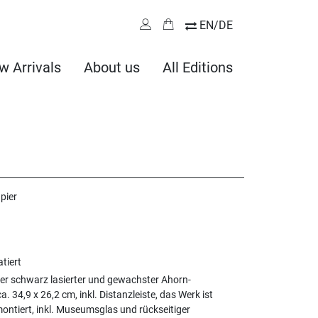
EN/DE
w Arrivals
About us
All Editions
pier
atiert
er schwarz lasierter und gewachster Ahorn-
. 34,9 x 26,2 cm, inkl. Distanzleiste, das Werk ist
montiert, inkl. Museumsglas und rückseitiger