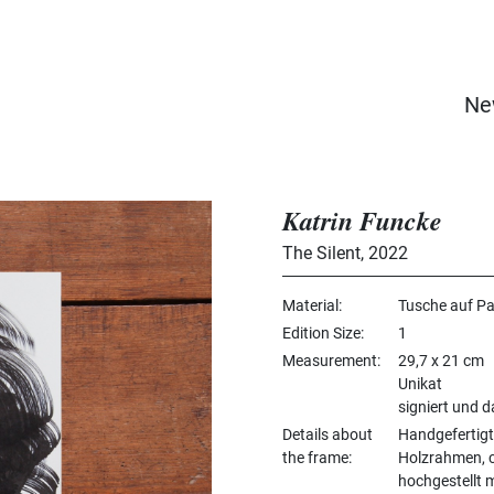
Ne
Katrin Funcke
The Silent
,
2022
Material
Tusche auf Pa
Edition Size
1
Measurement
29,7 x 21 cm
Unikat
signiert und d
Details about
Handgefertigt
the frame
Holzrahmen, ca
hochgestellt 