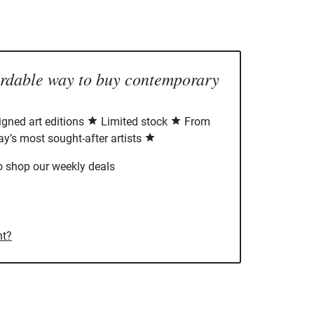
ordable way to buy contemporary
signed art editions
Limited stock
From
ay’s most sought-after artists
o shop our weekly deals
nt?