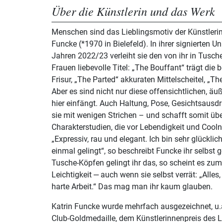
Über die Künstlerin und das Werk
Menschen sind das Lieblingsmotiv der Künstlerin 
Funcke (*1970 in Bielefeld). In ihrer signierten U
Jahren 2022/23 verleiht sie den von ihr in Tusche
Frauen liebevolle Titel: „The Bouffant“ trägt di
Frisur, „The Parted“ akkuraten Mittelscheitel, „The
Aber es sind nicht nur diese offensichtlichen, ä
hier einfängt. Auch Haltung, Pose, Gesichtsausdr
sie mit wenigen Strichen – und schafft somit ü
Charakterstudien, die vor Lebendigkeit und Cool
„Expressiv, rau und elegant. Ich bin sehr glücklic
einmal gelingt“, so beschreibt Funcke ihr selbst g
Tusche-Köpfen gelingt ihr das, so scheint es zum
Leichtigkeit ‒ auch wenn sie selbst verrät: „Alles,
harte Arbeit.“ Das mag man ihr kaum glauben.
Katrin Funcke wurde mehrfach ausgezeichnet, u.a.
Club-Goldmedaille, dem Künstlerinnenpreis des 